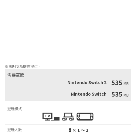
這段旅程將帶你穿越森林、地下洞穴、高聳懸崖等場景，在 35 個獨
特關卡中收集金幣，並體驗高清可愛的畫面。重玩已完成的關卡以
挑戰更快的時間或收集更多金幣，還能進行合作模式或在故障模式
中測試你的技巧！

• 扮演 Springbot，成為恢復機器人夥伴記憶的最後希望！

• 在色彩繽紛的平台關卡中，享受復古的橫向捲軸冒險之旅。

• 用彈簧般的雙腿奔跑、跳躍和彈跳，探索迷宮般的環境！

• 避開陷阱並跳到敵人頭上，征服 35 個獨具特色的關卡。

• 收集寶石以啟動「大心臟」，讓混亂的世界重歸秩序！
※說明文為廠商提供。
需要空間
535
Nintendo Switch 2
MB
535
Nintendo Switch
MB
遊玩模式
遊玩人數
× 1 ～ 2