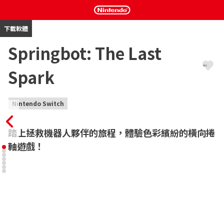
下載軟體
Springbot: The Last
Spark
Nintendo Switch
踏上拯救機器人夥伴的旅程，體驗色彩繽紛的橫向捲
軸遊戲！
《Springbot: The Last Spark》是一款橫向捲軸動作冒險平台遊
戲。透過彈簧般的機械腿奔跑、跳躍和彈跳，探索充滿活力的世
界，並在迷宮般的關卡中尋找隱藏的寶石。推動箱子以到達更高的
平台、避開尖刺陷阱、跳到敵人頭上關掉它們，並觸碰檢查點以保
存進度。
