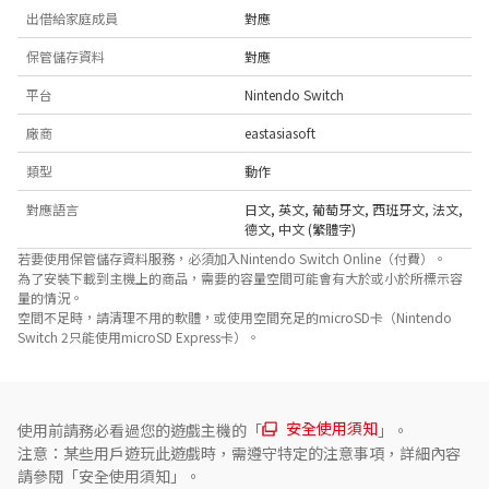
出借給家庭成員
對應
保管儲存資料
對應
平台
Nintendo Switch
廠商
eastasiasoft
類型
動作
對應語言
日文
,
英文
,
葡萄牙文
,
西班牙文
,
法文
,
德文
,
中文 (繁體字)
若要使用保管儲存資料服務，必須加入Nintendo Switch Online（付費）。
為了安裝下載到主機上的商品，需要的容量空間可能會有大於或小於所標示容
量的情況。
空間不足時，請清理不用的軟體，或使用空間充足的microSD卡（Nintendo
Switch 2只能使用microSD Express卡）。
安全使用須知
使用前請務必看過您的遊戲主機的「
」。
注意：某些用戶遊玩此遊戲時，需遵守特定的注意事項，詳細內容
請參閱「安全使用須知」。