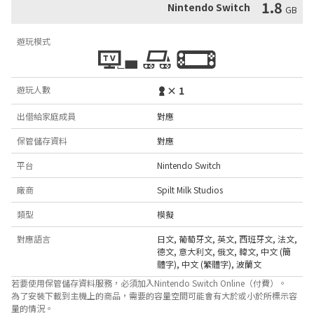
1.8
Nintendo Switch
GB
遊玩模式
遊玩人數
× 1
出借給家庭成員
對應
保管儲存資料
對應
平台
Nintendo Switch
廠商
Spilt Milk Studios
類型
模擬
對應語言
日文
,
葡萄牙文
,
英文
,
西班牙文
,
法文
,
德文
,
意大利文
,
俄文
,
韓文
,
中文 (簡
體字)
,
中文 (繁體字)
,
波蘭文
若要使用保管儲存資料服務，必須加入Nintendo Switch Online（付費）。
為了安裝下載到主機上的商品，需要的容量空間可能會有大於或小於所標示容
量的情況。