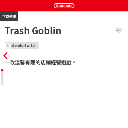
下載軟體
Trash Goblin
Nintendo Switch
一款溫馨有趣的店鋪經營遊戲。
《Trash Goblin》是一款輕鬆治癒的模擬經營遊戲，你可以在這裡
發現、清理各色飾品，進行出售！在遊戲中，你需要透過改裝等方
式來做出各種訂製飾品，以滿足形形色色的顧客們提出的各種需
求。你還可以存下一筆錢來升級店鋪，購置工具，打造專屬於你的
小空間！在這裡，沒有業績壓力，沒有“正確玩法”——這裡沒有硬
核，只有溫情脈脈的愉悅與和友善顧客的一次又一次相逢。

發現奇異飾品

通過鑿子，採取多樣操作鑿刻不同狀況，將飾品從各種泥土與雜質
中發掘出來，挑戰豐富的清理技巧。
