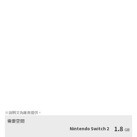
極致放鬆，壓力清零

每日可完成的任務量存在上限，離開的顧客總是會再次光顧，你可
以隨心所欲的閒逛。在這裡，你永遠也不會破產。

遊戲內容：

• 上百種飾品與配件，上千種改裝組合，發掘、清潔、改裝、售賣
與收藏全流程體驗

• 多種可購買、升級工具，三款飾品護理小遊戲

• 咖啡壺、浸泡桶等實用小工具讓生活更輕鬆

• 可通過貨架、置物櫃等設施讓你的店鋪空間更寬敞

• 4個各具特色的地點供你盡情探索，流動銷售

• 使用床品與壁紙等裝飾品打造你的專屬小店

• 可結實40位個性鮮明的NPC，與他們進行交易

• 超120件任務等你完成

• 超20小時的遊戲劇情

• 隨機生成的無限顧客

• 超豐富的遊戲體驗
※說明文為廠商提供。
需要空間
1.8
Nintendo Switch 2
GB