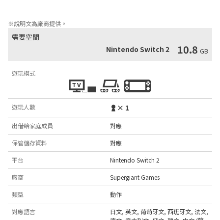
增強視覺特效
※說明文為廠商提供。
需要空間
10.8
Nintendo Switch 2
GB
遊玩模式
遊玩人數
× 1
出借給家庭成員
對應
保管儲存資料
對應
平台
Nintendo Switch 2
廠商
Supergiant Games
類型
動作
對應語言
日文
,
英文
,
葡萄牙文
,
西班牙文
,
法文
,