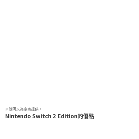
每場歷險都獨一無二

探索千變萬化的冥界時，每一次都能覓得全新地點、挑戰、升級系
統和神祕驚喜。揭開阿卡納祭壇的奧祕、馴服使魔、使用冥府工具
收集煉金材料⋯⋯善加利用資源並寫下你的故事，步步邁向終極目
標！

永生不朽的能力

各種永久性升級系統和於續作中回歸的神力模式 (God Mode) ，讓
你不需成神也能完整體驗《黑帝斯 II》的遊戲內容。但若你生來就
是這麼神氣十足、攻無不克，也能大膽迎接難度不斷上升的嚴峻挑
戰，獲得更多獎勵，證明你的神力無邊！

Supergiant 的獨特風格

豐富生動、大氣磅礴的畫面呈現與敘事方式是 Supergiant 出品佳
作的一貫風格。它栩栩如生的手繪環境設計、動作流暢靈活的即時 
3D 角色和震撼人心的原創配樂都讓這個神話世界充滿勃勃生機。
※說明文為廠商提供。
Nintendo Switch 2 Edition的優點
TV模式可在1080p解析度下支援120fps的幀率

手提模式可在1080p解析度下支援60fps的幀率

提升材質品質
