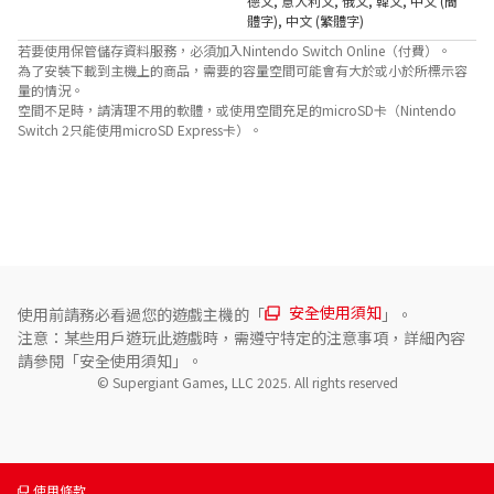
德文
,
意大利文
,
俄文
,
韓文
,
中文 (簡
體字)
,
中文 (繁體字)
若要使用保管儲存資料服務，必須加入Nintendo Switch Online（付費）。
為了安裝下載到主機上的商品，需要的容量空間可能會有大於或小於所標示容
量的情況。
空間不足時，請清理不用的軟體，或使用空間充足的microSD卡（Nintendo
Switch 2只能使用microSD Express卡）。
關於對應功能
若擁有可對應電視，將能夠使用以下功能。

- 120Hz輸出
安全使用須知
使用前請務必看過您的遊戲主機的「
」。
注意：某些用戶遊玩此遊戲時，需遵守特定的注意事項，詳細內容
請參閱「安全使用須知」。
© Supergiant Games, LLC 2025. All rights reserved
使用條款