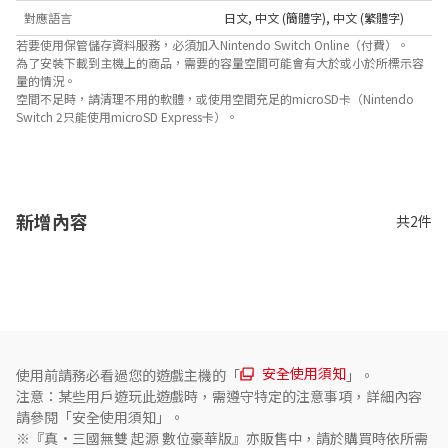
對應語言
日文
,
中文 (簡體字)
,
中文 (繁體字)
若要使用保管儲存資料服務，必須加入Nintendo Switch Online（付費）。
為了安裝下載到主機上的商品，需要的容量空間可能會有大於或小於所標示容
量的情況。
空間不足時，請清理不用的軟體，或使用空間充足的microSD卡（Nintendo
Switch 2只能使用microSD Express卡）。
關於對應功能
此遊戲支援以下功能。

- 環迴 (線性PCM) 
新增內容
共2件
安全使用須知
使用前請務必看過您的遊戲主機的「
」。
注意：某些用戶遊玩此遊戲時，需遵守特定的注意事項，詳細內容
請參閱「安全使用須知」。
※『真·三國無雙 起源 數位豪華版』亦販售中，請於購買時依所需