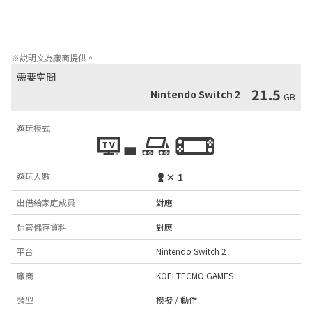
■以原創主角的視角展現全新「三國」故事

故事背景在廣袤的中華大地，英雄們的信念在此交匯。本作將從原
創主角「無名英雄」的視角出發，全新描繪這個壯麗世界的魅力。
※說明文為廠商提供。
需要空間
21.5
Nintendo Switch 2
GB
遊玩模式
遊玩人數
× 1
出借給家庭成員
對應
保管儲存資料
對應
平台
Nintendo Switch 2
廠商
KOEI TECMO GAMES
類型
模擬 / 動作