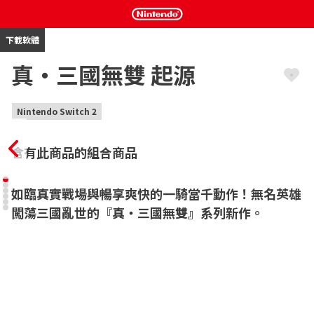
下載軟體
真・三國無雙 起源
Nintendo Switch 2
含有此商品的組合商品
如臨真實戰場與暢享爽快的一騎當千動作！無名英雄
闖蕩三國亂世的『真・三國無雙』系列新作。
■系列史上最極致的爽快感

在充滿緊張氣氛的戰場上，玩家將與鋪天蓋地的敵軍展開殊死搏
鬥。該如何抵擋洶湧而來的敵人？除了憑藉自己的實力，還可以與
盟軍協同作戰，挑戰「真・三國無雙」系列獨有的戰術戰役，暢享
系列史上最極致的爽快感。
