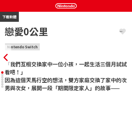
下載軟體
戀愛0公里
Nintendo Switch
「我們互相交換家中一位小孩，一起生活三個月試試
看吧！」

因為這個天馬行空的想法，雙方家庭交換了家中的次
男與次女，展開一段「期間限定家人」的故事——
矢崎家與木之本家彼此為鄰。

由四兄弟與父親組成的矢崎家，一直渴望能有個女兒；而由五姐妹
與母親組成的木之本家，則夢想能有個兒子。

某天，雙方家長突然提出一個天馬行空的想法——「我們互相交換家
中一位小孩，一起生活三個月試試看吧！」

就這樣，矢崎家的次男京一與木之本家的次女咲耶，開始住進彼此