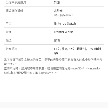
出借給家庭成員
對應
保管儲存資料
未對應
沒有儲存資料。
平台
Nintendo Switch
廠商
Frontier Works
類型
冒險
對應語言
日文
,
英文
,
中文 (簡體字)
,
中文 (繁體
字)
為了安裝下載到主機上的商品，需要的容量空間可能會有大於或小於所標示容
量的情況。
空間不足時，請清理不用的軟體，或使用空間充足的microSD卡（Nintendo
Switch 2只能使用microSD Express卡）。
關於對應功能
此遊戲支援以下功能。

- 觸控螢幕