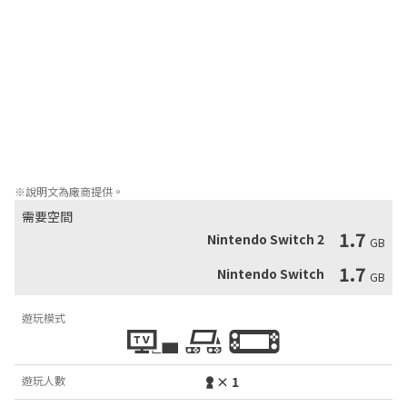
臉紅的模樣就很開心，也因此經常和她們吵架。

●木之本華（CV：森谷實園）

擅長不動聲色地講出毒舌的話，木之本家的五女。一年級生。

非常討厭吵雜的人和場所，經常與煩人的乃來亞吵架，且總是會吵
贏。雖然老是爭論不休，但是其實她很尊敬姊姊們（無意間也包含
乃來亞在內），內心深處認為她們是令人引以為傲的家人。個性彆
扭，愛唱反調，即便是面對喜歡的人也會說「我討厭你」。在「無
法坦率表達情感」這一點上，和次女咲耶有點相似。
※說明文為廠商提供。
需要空間
1.7
Nintendo Switch 2
GB
1.7
Nintendo Switch
GB
遊玩模式
遊玩人數
× 1