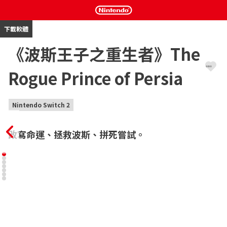
下載軟體
《波斯王子之重生者》The
Rogue Prince of Persia
Nintendo Switch 2
改寫命運、拯救波斯、拼死嘗試。
投身一場驚心動魄的史詩冒險，讓節奏強烈的原聲配樂伴隨你的每
一個動作。掌握流暢、靈活且極具反應力的戰鬥機制，搭配高難度
的跑酷挑戰。在一次又一次的死亡中，磨練出屬於你的遊玩風格——
藉由探索與各種遭遇，你也許就能找到救贖之道，進而拯救 Evil 
Empire 所描繪的波斯王國。

改寫命運、拯救波斯、拼死嘗試。

為一名受死神眷顧的王子創下傳說，他的致命錯誤令子民陷入苦