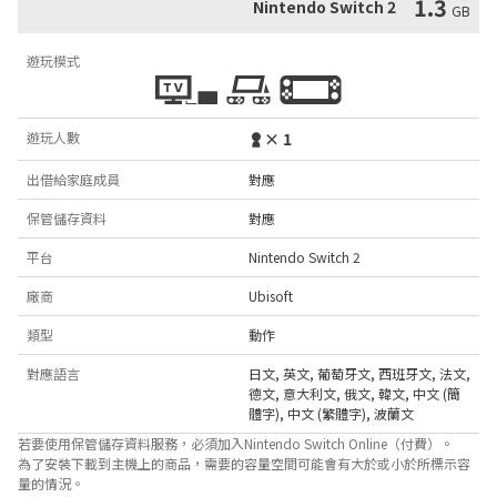
1.3
Nintendo Switch 2
GB
遊玩模式
遊玩人數
× 1
出借給家庭成員
對應
保管儲存資料
對應
平台
Nintendo Switch 2
廠商
Ubisoft
類型
動作
對應語言
日文
,
英文
,
葡萄牙文
,
西班牙文
,
法文
,
德文
,
意大利文
,
俄文
,
韓文
,
中文 (簡
體字)
,
中文 (繁體字)
,
波蘭文
若要使用保管儲存資料服務，必須加入Nintendo Switch Online（付費）。
為了安裝下載到主機上的商品，需要的容量空間可能會有大於或小於所標示容
量的情況。