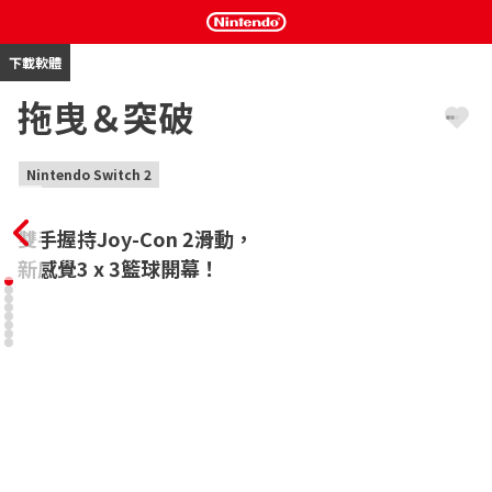
下載軟體
拖曳＆突破
Nintendo Switch 2
雙手握持Joy-Con 2滑動，

新感覺3 x 3籃球開幕！
活用Nintendo Switch 2的「滑鼠操作」直覺地遊玩，進行3 x 3籃
球賽般的運動遊戲。

以左右手握持Joy-Con 2，像滑動滑鼠一般進行移動，操控著兩個
車輪在球場中奔馳。

線上遊玩時會在名為「公園」的地方會合，並與朋友或全世界的玩
家組成3人團隊進行對戰。

能夠與朋友或全世界的玩家一起輕鬆享受團隊賽樂趣。
