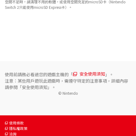
空間不足時，請清理不用的軟體，或使用空間充足的microSD卡（Nintendo
Switch 2只能使用microSD Express卡）。
關於對應功能
此遊戲支援以下功能。

- 環迴 (線性PCM) 

若擁有可對應電視，將能夠使用以下功能。

- HDR輸出
安全使用須知
使用前請務必看過您的遊戲主機的「
」。
注意：某些用戶遊玩此遊戲時，需遵守特定的注意事項，詳細內容
請參閱「安全使用須知」。
© Nintendo
使用條款
隱私權政策
洽詢