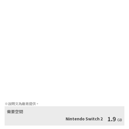
比賽規則為在3分鐘的比賽時間內由得分較多的團隊獲勝。

除了一般的投籃方式，還能利用球場邊緣的半管高高飛起，再順勢
使出「扣籃」等得分方式，透過反覆練習便能夠施展各種高難度技
巧。

追求比賽勝利固然重要，除此之外也能透過「公園」與線上相遇的
同伴擊掌慶祝，或是施展酷炫的技巧炒熱球場氣氛，還能一起遊玩
小遊戲，可以輕鬆地隨自己需求享受線上遊玩的樂趣。

〇 拖曳＆突破 體驗版

在「拖曳＆突破 體驗版」中可體驗「操作指南」，嘗試雙手握持
Joy-Con 2來進行滑鼠操作。完成後可於「公園」中進行個人練
習，或與電腦玩家對戰，可挑戰的最高強度為Lv.03。

※「拖曳＆突破 體驗版」僅限離線遊玩。無法體驗「競賽」及「籃
板球爭奪賽」等部分模式。
※說明文為廠商提供。
需要空間
1.9
Nintendo Switch 2
GB