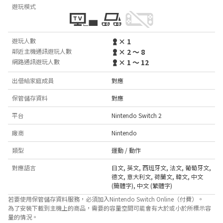
遊玩模式
遊玩人數
× 1
鄰近主機通訊遊玩人數
× 2 ～ 8
網路通訊遊玩人數
× 1 ～ 12
出借給家庭成員
對應
保管儲存資料
對應
平台
Nintendo Switch 2
廠商
Nintendo
類型
運動 / 動作
對應語言
日文
,
英文
,
西班牙文
,
法文
,
葡萄牙文
,
德文
,
意大利文
,
荷蘭文
,
韓文
,
中文
(簡體字)
,
中文 (繁體字)
若要使用保管儲存資料服務，必須加入Nintendo Switch Online（付費）。
為了安裝下載到主機上的商品，需要的容量空間可能會有大於或小於所標示容
量的情況。