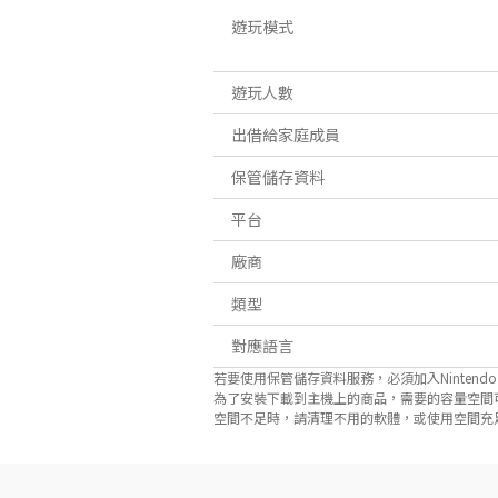
遊玩模式
遊玩人數
出借給家庭成員
保管儲存資料
平台
廠商
類型
對應語言
若要使用保管儲存資料服務，必須加入Nintendo Sw
為了安裝下載到主機上的商品，需要的容量空間
空間不足時，請清理不用的軟體，或使用空間充足的microS