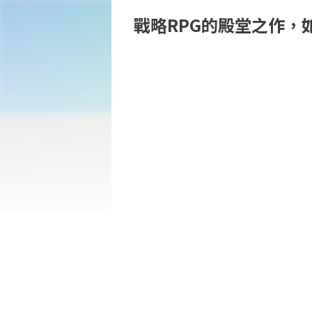
戰略RPG的殿堂之作，
※「經典版」的字幕文字僅支援日文、英
購買本商品後，無需額外付費，即可使用升級為
Nintendo eShop下載升級通行證，並於Nin
■故事

受太陽與聖印保佑，由雙頭獅統治的國家——Iv
Ivalice與鄰國Ordallia展開「The 
年僅兩歲。

此後為爭奪監護人的頭銜與實權，在「The Fift
Goltanna和Duke Bestrald Larg的關
Duke Druksmald Goltanna以黑獅為家
二者的衝突日後被稱為「The War of the L
Ramza是Ivalice知名武將House B
長大。

這對童年玩伴的未來也同樣被捲入混亂時代
■戰鬥系統
