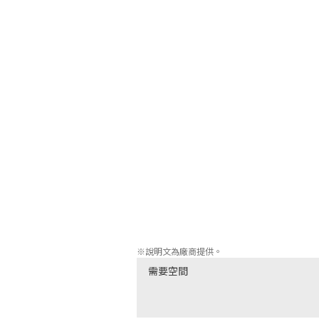
本作戰鬥系統是緊張刺激的戰鬥模擬，角
利用具有高低差的3D地圖，巧妙控制每個
■組合與成長

藉由諸多職業和技能的組合，實現豐富的戰
各角色成長後，就能轉職為其他職業。每
職業也可使用。將職業與數百種技能組合
遊戲中有二十種以上富有特徵的職業，其中
FANTASY」系列職業。還有陸行鳥等怪
■兩種模式：Enhanced Version與Classic 
「Enhanced Version」追求沉浸感且更
「Enhanced Version」中畫面變得
同時為了方便遊玩調整了部分系統與戰鬥，
擔心，是任何人都能快樂遊玩的模式。

當然也有盡可能忠實再現1997年發售的原版遊玩
※說明文為廠商提供。
需要空間