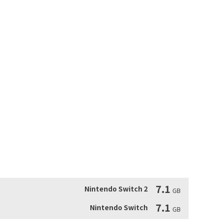
色走位和預判敵方行動會是勝利關鍵。

單位的行動順序，獲得勝利吧。

略。

個職業都能學會各有特徵的技能，而學會的技能即使轉為其他
搭配，打造只屬於你的戰術吧。

也包括白魔道士、黑魔道士和龍騎士等為人所知的「FINAL 
物也可成為夥伴編組進隊伍。

Version

容易上手，「Classic Version」則重現原汁原味的回憶

更加精美，並支援全語音，可以更深度沉浸於Ivalice的世界。

還追加了難度「Squire」，即使是第一次接觸的玩家也不用
體驗的「Classic Version」。
7.1
Nintendo Switch 2
GB
7.1
Nintendo Switch
GB