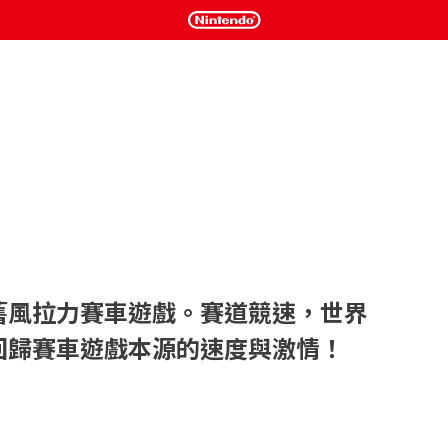
舊風拉力賽車遊戲。賽道競速，世界
回歸賽車遊戲本源的速度與激情！
經典復古風格的視覺魅力與國際拉力賽事的刺激相結合。遊戲
技巧和高速操控。
