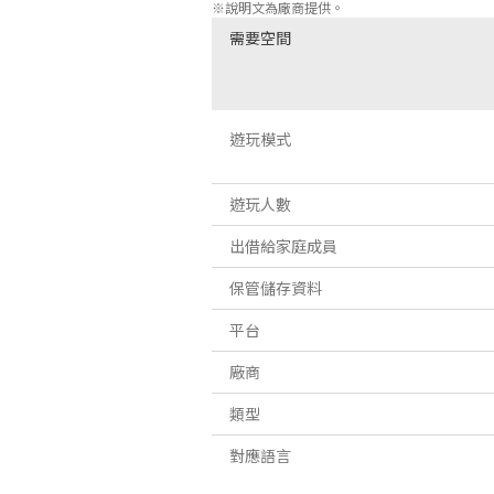
※說明文為廠商提供。
需要空間
遊玩模式
遊玩人數
出借給家庭成員
保管儲存資料
平台
廠商
類型
對應語言