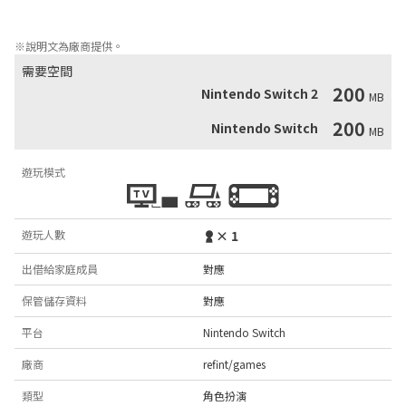
有幻想鄉中唯一可以操控這些異變克隆人的道具——她嶄新的手機，
由她來解決這異變再合適不過了。
※說明文為廠商提供。
需要空間
200
Nintendo Switch 2
MB
200
Nintendo Switch
MB
遊玩模式
遊玩人數
× 1
出借給家庭成員
對應
保管儲存資料
對應
平台
Nintendo Switch
廠商
refint/games
類型
角色扮演