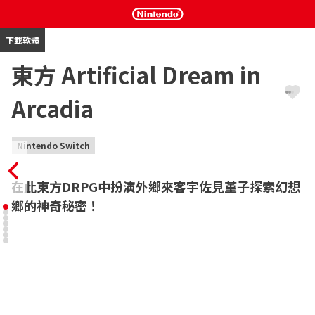
下載軟體
東方 Artificial Dream in
Arcadia
Nintendo Switch
在此東方DRPG中扮演外鄉來客宇佐見堇子探索幻想
鄉的神奇秘密！
宇佐見堇子可不是什麼普普通通的高中生，她如此異於常人以至於
幻想鄉都將她視為異類。堇子可以在她的夢裡造訪這片幻想之地。

Artificial Dream in Arcadia（ADiA）是一款第一人稱地牢闖關
DRPG，玩家將會扮演宇佐見堇子，穿梭複雜的迷宮，收服各式各
樣的東方角色，並與她們一起投入回合制戰鬥。對堇子來說，她擁