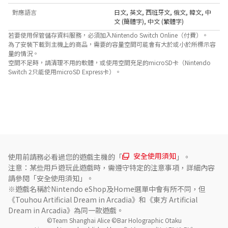
對應語言
日文
,
英文
,
西班牙文
,
俄文
,
韓文
,
中
文 (簡體字)
,
中文 (繁體字)
若要使用保管儲存資料服務，必須加入Nintendo Switch Online（付費）。
為了安裝下載到主機上的商品，需要的容量空間可能會有大於或小於所標示容
量的情況。
空間不足時，請清理不用的軟體，或使用空間充足的microSD卡（Nintendo
Switch 2只能使用microSD Express卡）。
關於對應功能
此遊戲支援以下功能。

- 環迴 (線性PCM) 
安全使用須知
使用前請務必看過您的遊戲主機的「
」。
注意：某些用戶遊玩此遊戲時，需遵守特定的注意事項，詳細內容
請參閱「安全使用須知」。
※遊戲名稱於Nintendo eShop及Home選單中會有所不同，但
《Touhou Artificial Dream in Arcadia》和《東方 Artificial 
Dream in Arcadia》為同一款遊戲。
©Team Shanghai Alice ©Bar Holographic Otaku
