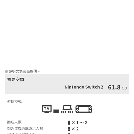
式，在與各樣敵人對戰的同時尋找「什麼是強大？」這個問題的答
案。

■與來自世界各地的FIGHTER互相切磋

「Battle Hub（對戰大堂）」是讓在「World Tour（世界巡遊）」
中鍛鍊了的化身聚首一堂，並可與來自世界各地的玩家互相交流的
地方。除了只要坐在對戰台就可展開令人熱血沸騰的「對戰大堂對
決」和「極限戰鬥」外，還可在「遊戲中心」的遊戲機上暢玩
Capcom的街機遊戲名作！

世界戰士之路從這裡開始。
※說明文為廠商提供。
需要空間
61.8
Nintendo Switch 2
GB
遊玩模式
遊玩人數
× 1 ～ 2
鄰近主機通訊遊玩人數
× 2