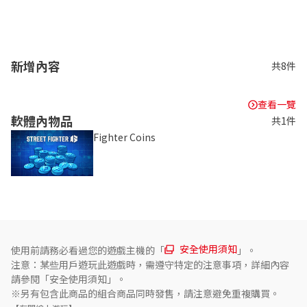
- 觸控螢幕

- 環迴 (線性PCM) 

若擁有可對應電視，將能夠使用以下功能。

- 120Hz輸出
新增內容
共8件
查看一覽
軟體內物品
共1件
Fighter Coins
安全使用須知
使用前請務必看過您的遊戲主機的「
」。
注意：某些用戶遊玩此遊戲時，需遵守特定的注意事項，詳細內容
請參閱「安全使用須知」。
※另有包含此商品的組合商品同時發售，請注意避免重複購買。