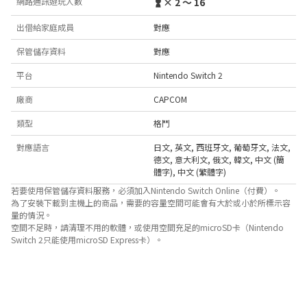
網路通訊遊玩人數
× 2 ～ 16
出借給家庭成員
對應
保管儲存資料
對應
平台
Nintendo Switch 2
廠商
CAPCOM
類型
格鬥
對應語言
日文
,
英文
,
西班牙文
,
葡萄牙文
,
法文
,
德文
,
意大利文
,
俄文
,
韓文
,
中文 (簡
體字)
,
中文 (繁體字)
若要使用保管儲存資料服務，必須加入Nintendo Switch Online（付費）。
為了安裝下載到主機上的商品，需要的容量空間可能會有大於或小於所標示容
量的情況。
空間不足時，請清理不用的軟體，或使用空間充足的microSD卡（Nintendo
Switch 2只能使用microSD Express卡）。
關於對應功能
此遊戲支援以下功能。

- amiibo
