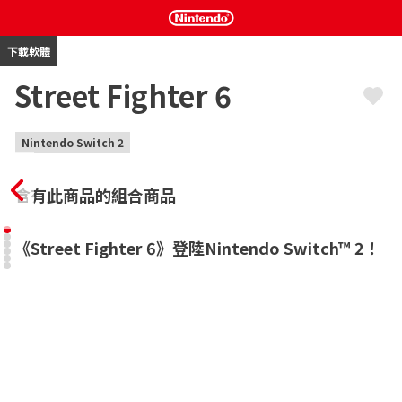
下載軟體
Street Fighter 6
Nintendo Switch 2
含有此商品的組合商品
《Street Fighter 6》登陸Nintendo Switch™ 2！
在經過不斷進化和創新，讓每個人都能輕鬆地享受其中樂趣的本作
中，隨時隨地與任何人一起體驗狂熱的對戰生活吧！

追加Nintendo Switch™ 2 的專屬模式！鄰近主機通訊對戰提供以傳
奇戰士們進行對戰的「ONE ON ONE」，以及使用在世界巡遊中育
成的化身們對戰的「AVATAR MATCH」！

還可享受「GYRO BATTLE」及「熱量競賽」等使用Joy-Con™的全