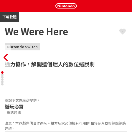
下載軟體
We Were Here
Nintendo Switch
通力協作，解開這個迷人的數位逃脫劇
你跟夥伴一起被困在Castle Rock領土之內。 為了逃出來，你必須
探索兇惡的城堡解謎並且策畫一起逃離。秘密與謎語隱藏在陰影之
中。務必要小心在這個神祕的南極冒險中，沒有什麼是跟表面看起
來是一樣的。你們兩個人能夠一起逃出來
※說明文為廠商提供。
遊玩必需
- 網路通訊

注意：本遊戲僅供合作遊玩。雙方玩家必須擁有可用的 相容麥克風與網際網路
連線。