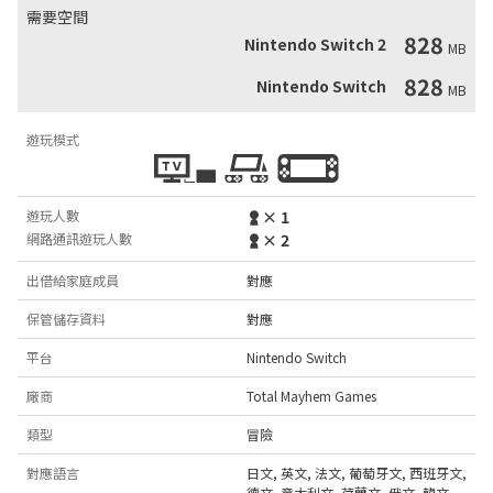
需要空間
828
Nintendo Switch 2
MB
828
Nintendo Switch
MB
遊玩模式
遊玩人數
× 1
網路通訊遊玩人數
× 2
出借給家庭成員
對應
保管儲存資料
對應
平台
Nintendo Switch
廠商
Total Mayhem Games
類型
冒險
對應語言
日文
,
英文
,
法文
,
葡萄牙文
,
西班牙文
,
德文
,
意大利文
,
荷蘭文
,
俄文
,
韓文
,