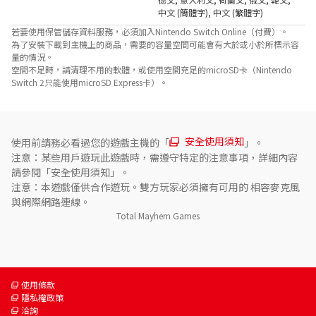
中文 (簡體字)
,
中文 (繁體字)
若要使用保管儲存資料服務，必須加入Nintendo Switch Online（付費）。
為了安裝下載到主機上的商品，需要的容量空間可能會有大於或小於所標示容
量的情況。
空間不足時，請清理不用的軟體，或使用空間充足的microSD卡（Nintendo
Switch 2只能使用microSD Express卡）。
安全使用須知
使用前請務必看過您的遊戲主機的「
」。
注意：某些用戶遊玩此遊戲時，需遵守特定的注意事項，詳細內容
請參閱「安全使用須知」。
注意：本遊戲僅供合作遊玩。雙方玩家必須擁有可用的 相容麥克風
與網際網路連線。
Total Mayhem Games
使用條款
隱私權政策
洽詢