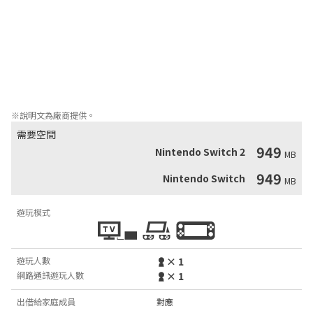
價也要贏得勝利的決心。

- 粗暴規則，瘋狂回合： 俄羅斯輪盤式的遊戲機制，每個回合都可
能帶來榮耀或災難。您會冒險還是穩操勝券？

- 只有一個人贏：在這間酒吧裡，沒有第二名。智取、勝過並贏得最
終的勝利。

準備好迎接策略、腎上腺素和混亂的完美結合。

愚人酒吧在呼喚 - 您有足夠的勇氣回應嗎？
※說明文為廠商提供。
需要空間
949
Nintendo Switch 2
MB
949
Nintendo Switch
MB
遊玩模式
遊玩人數
× 1
網路通訊遊玩人數
× 1
出借給家庭成員
對應