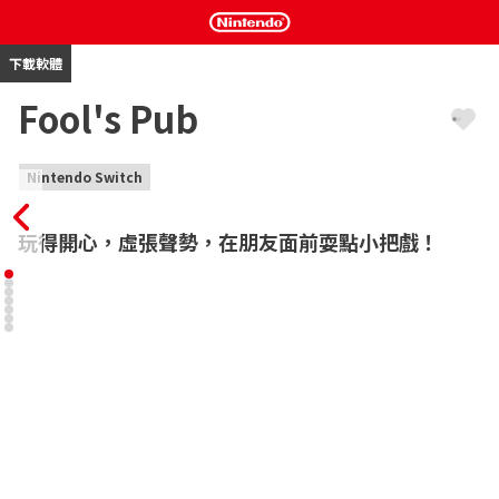
下載軟體
Fool's Pub
Nintendo Switch
玩得開心，虛張聲勢，在朋友面前耍點小把戲！
歡迎來到 Fool's Pub - 線上多人紙牌遊戲。

這不只是一款紙牌遊戲 - 這是一場線上多人對戰，最多可有四位玩
家在這場高風險的遊戲中比拼技巧、運氣和生存能力。超越您的朋
友或來自世界各地的陌生人，證明您有能力成為最後一個屹立不倒
的人。

- 第一人稱的樂趣： 透過角色的眼睛體驗遊戲，讓您更貼近每一次
抽籤、虛張聲勢和開槍的動作。

- 隨心所欲： 跳到線上挑戰其他人，或在您單獨遊戲時與聰明的 AI 
對手享受離線模式。

- 可愛又危險： 認識可愛的角色，他們的魅力中隱藏著不惜任何代