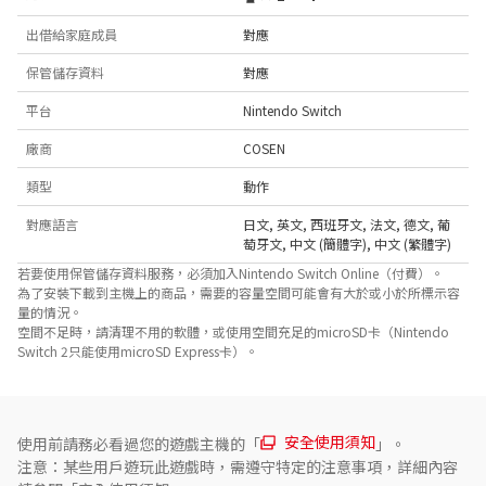
出借給家庭成員
對應
保管儲存資料
對應
平台
Nintendo Switch
廠商
COSEN
類型
動作
對應語言
日文
,
英文
,
西班牙文
,
法文
,
德文
,
葡
萄牙文
,
中文 (簡體字)
,
中文 (繁體字)
若要使用保管儲存資料服務，必須加入Nintendo Switch Online（付費）。
為了安裝下載到主機上的商品，需要的容量空間可能會有大於或小於所標示容
量的情況。
空間不足時，請清理不用的軟體，或使用空間充足的microSD卡（Nintendo
Switch 2只能使用microSD Express卡）。
安全使用須知
使用前請務必看過您的遊戲主機的「
」。
注意：某些用戶遊玩此遊戲時，需遵守特定的注意事項，詳細內容