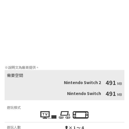
【故事大綱】

支配四海建立了史上最強大帝國的亞特蘭提斯文明，由於受到慾望
驅使而瘋狂追求阿巴索爾之門另一邊無窮無盡力量的泉源，但他們
的行為招來了眾神的怒火……

眾神為了懲罰亞特蘭提斯人，透過阿巴索爾之門將無數的怪物送至
亞特蘭提斯大陸，並破壞了這片土地。

克蘭托、賽史、克里提亞斯與阿薩耶斯將為了拯救亞特蘭提斯而同
心協力，一起挑戰凶暴的惡魔、太古眾神、不死怪物、海洋巨獸以
及飛天怪獸。他們將以位於地球核心的阿巴索爾之門為目標，勇敢
前行。
※說明文為廠商提供。
需要空間
491
Nintendo Switch 2
MB
491
Nintendo Switch
MB
遊玩模式
遊玩人數
× 1 ～ 4