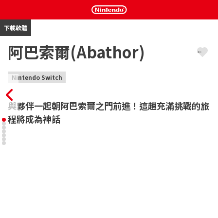
下載軟體
阿巴索爾(Abathor)
Nintendo Switch
與夥伴一起朝阿巴索爾之門前進！這趟充滿挑戰的旅
程將成為神話
《阿巴索爾(Abathor)》不只重現了80年代到90年代大型機台遊戲
的風采，以及懷舊風格16位元遊戲的效能，遊戲風格還深深受到類
銀河戰士惡魔城遊戲與清版動作遊戲的影響，屬於2D平台類型的遊
戲。

數量超過50個的關卡與強大無比的怪物軍團將阻擋玩家前行。遊戲
中玩家可以盡情享受精巧無比的像素藝術，以及由40首以上樂曲共
同組成的壯闊音樂世界。而且只要滿足條件就可以解鎖高難度模
式。請通關遊戲中的最高難度，朝著真結局勇敢前進吧。
