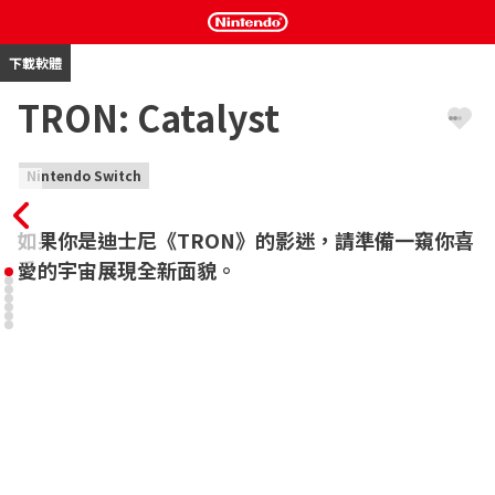
下載軟體
TRON: Catalyst
Nintendo Switch
如果你是迪士尼《TRON》的影迷，請準備一窺你喜
愛的宇宙展現全新面貌。
《TRON: Catalyst》是全新的等角視角動作冒險遊戲，強調劇情並
以《TRON: Identity》導入系列的 Arq 網絡為舞台，加入了多個擬
真多元的地點。

玩家將扮演堅韌又精明的程式艾克索，運用意外獲得的異常之力提
升力量並取得各種能力，同時在瀕臨瓦解的 Arq 網絡中提防企圖控
制異常之力的各方勢力。騎乘光輪摩托、參加身分光碟戰等精彩內
容，在城市內外躲避別有企圖且窮追不捨的惡意程式——康，在過程
中深入瞭解威脅網絡穩定的異常。
