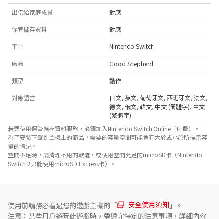
出借給家庭成員
對應
保管儲存資料
對應
平台
Nintendo Switch
廠商
Good Shepherd
類型
動作
對應語言
日文
,
英文
,
葡萄牙文
,
西班牙文
,
法文
,
德文
,
俄文
,
韓文
,
中文 (簡體字)
,
中文
(繁體字)
若要使用保管儲存資料服務，必須加入Nintendo Switch Online（付費）。
為了安裝下載到主機上的商品，需要的容量空間可能會有大於或小於所標示容
量的情況。
空間不足時，請清理不用的軟體，或使用空間充足的microSD卡（Nintendo
Switch 2只能使用microSD Express卡）。
安全使用須知
使用前請務必看過您的遊戲主機的「
」。
注意：某些用戶遊玩此遊戲時，需遵守特定的注意事項，詳細內容