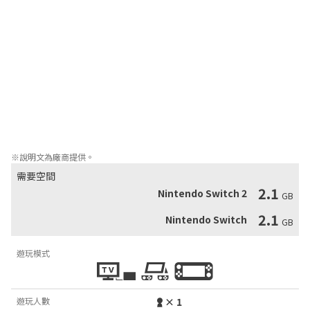
大陣營。

忠於創界的世界

漫步或騎著光輪摩托探索 Arq 網絡以霓虹燈光為主調的街道，在高
風險的世界中設法應對令人好奇且多半危險的角色。穿梭充滿引人
入勝故事的多元網絡，以及背後漸漸萌芽的革命，同時搭配作曲家 
Dan Le Sac（《TRON: Identity》）令人身歷其境的配樂。

如果你第一次接觸本作，精彩刺激的冒險正等著你。

接下來……把遊戲結束。
※說明文為廠商提供。
需要空間
2.1
Nintendo Switch 2
GB
2.1
Nintendo Switch
GB
遊玩模式
遊玩人數
× 1