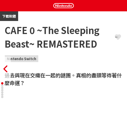
下載軟體
CAFE 0 ~The Sleeping
Beast~ REMASTERED
Nintendo Switch
過去與現在交織在一起的謎團。真相的盡頭等待著什
麼命運？
深入《CAFE 0 ~The Sleeping Beast~ REMASTERED》的神秘世
界，這是一部充滿神秘和悲劇的超自然視覺小說。

◆故事

・現在

故事開始於一個有著類似19世紀歐洲氣氛的村莊。
