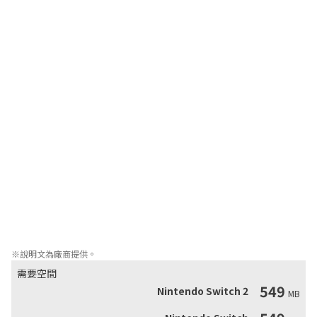
- 體驗現在和過去弧線交織的奧秘。

- 精美的手繪動漫藝術和動畫效果，增強了遊戲的氛圍。

- 原創主題曲和BGM。

- 見證主角從一個沒有感情的娃娃到一個完全實現的人的轉變。

◆演員表

Corliss - Ayano

Nathan - Mayuki Sawae

Ethan - Tarou Yamada

Barclay - Nyoibou 

Noir - Shinya

Sophie - Aonoi

Ed - Kyou Tsukikage

Eva/Emma - Remi Tamaki

MOB - Aonoi, Ayano, Kon, Kouto Saionji, Shiwasun, Komugi 
Tachibana, Hiko Morikawa, Nyoibou
※說明文為廠商提供。
需要空間
549
Nintendo Switch 2
MB