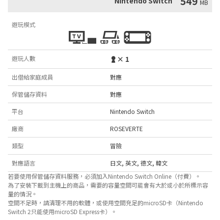
549
Nintendo Switch
MB
遊玩模式
遊玩人數
× 1
出借給家庭成員
對應
保管儲存資料
對應
平台
Nintendo Switch
廠商
ROSEVERTE
類型
冒險
對應語言
日文
,
英文
,
德文
,
韓文
若要使用保管儲存資料服務，必須加入Nintendo Switch Online（付費）。
為了安裝下載到主機上的商品，需要的容量空間可能會有大於或小於所標示容
量的情況。
空間不足時，請清理不用的軟體，或使用空間充足的microSD卡（Nintendo
Switch 2只能使用microSD Express卡）。