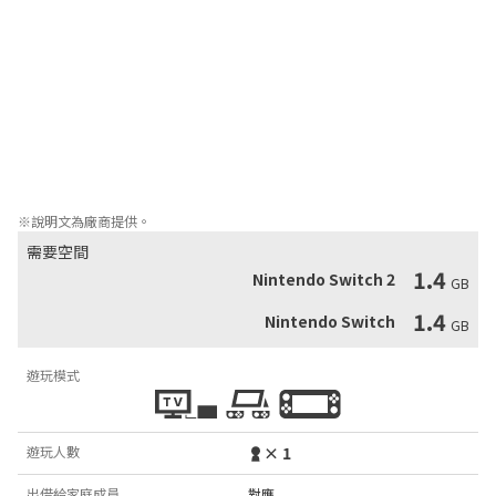
認識村民與戀愛對象！

解鎖魔物圖鑑，深入了解里格巴斯的魔物們！

數織愛好者的福音——最詳細的遊戲統計數據！

想悠閒地遊玩或是接受艱鉅的挑戰，由你決定！

支援手把與觸控螢幕操控

豐富的謎題自訂選項，讓你能根據自己的喜好調整！

多元化的輔助功能選項，如閱讀障礙適用字型、色盲模式輔助以及
左右手介面切換。

40種成就等你來解鎖！
※說明文為廠商提供。
需要空間
1.4
Nintendo Switch 2
GB
1.4
Nintendo Switch
GB
遊玩模式
遊玩人數
× 1
出借給家庭成員
對應