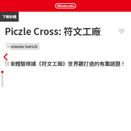
下載軟體
Piczle Cross: 符文工廠
Nintendo Switch
快來體驗根據《符文工廠》世界觀打造的有趣謎題！
親身體驗根據《符文工廠》的角色、魔物與世界觀打造而成的數織
謎題！

進入以《符文工廠3豪華版》、《符文工廠4豪華版》與《符文工廠
5》的世界與角色打造而成的解謎世界，挑戰數百道謎題。

完成謎題就能在遊戲中解鎖其對應的事物，如自訂牧場的裝飾、能
種植的蔬菜、可招募的魔物或可供選擇的牧場位置，讓你打造屬於
自己獨一無二的3D《符文工廠》秘密基地！

選擇武器並與符文工廠的魔物們進行謎題戰鬥。
