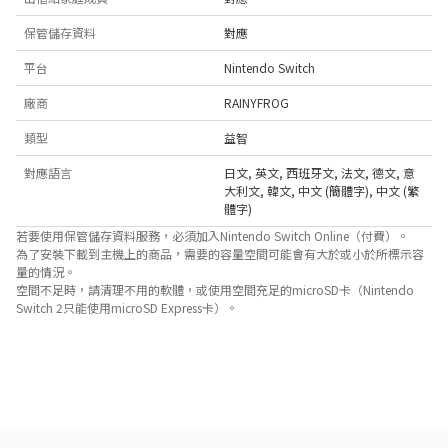
保管儲存資料
對應
平台
Nintendo Switch
廠商
RAINYFROG
類型
益智
對應語言
日文
,
英文
,
西班牙文
,
法文
,
德文
,
意
大利文
,
韓文
,
中文 (簡體字)
,
中文 (繁
體字)
若要使用保管儲存資料服務，必須加入Nintendo Switch Online（付費）。
為了安裝下載到主機上的商品，需要的容量空間可能會有大於或小於所標示容
量的情況。
空間不足時，請清理不用的軟體，或使用空間充足的microSD卡（Nintendo
Switch 2只能使用microSD Express卡）。
關於對應功能
此遊戲支援以下功能。

- 觸控螢幕