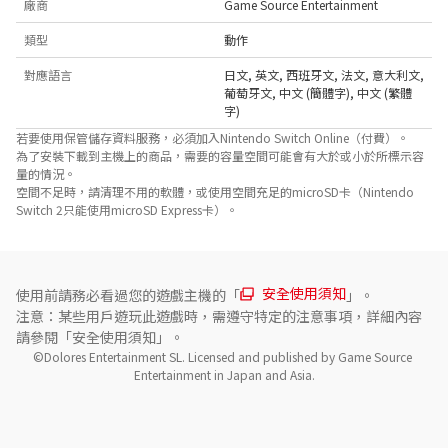
廠商
Game Source Entertainment
類型
動作
對應語言
日文
,
英文
,
西班牙文
,
法文
,
意大利文
,
葡萄牙文
,
中文 (簡體字)
,
中文 (繁體
字)
若要使用保管儲存資料服務，必須加入Nintendo Switch Online（付費）。
為了安裝下載到主機上的商品，需要的容量空間可能會有大於或小於所標示容
量的情況。
空間不足時，請清理不用的軟體，或使用空間充足的microSD卡（Nintendo
Switch 2只能使用microSD Express卡）。
安全使用須知
使用前請務必看過您的遊戲主機的「
」。
注意：某些用戶遊玩此遊戲時，需遵守特定的注意事項，詳細內容
請參閱「安全使用須知」。
©Dolores Entertainment SL. Licensed and published by Game Source 
Entertainment in Japan and Asia.