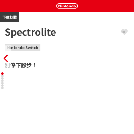
下載軟體
Spectrolite
Nintendo Switch
別停下腳步！
作為獨樹一幟的第一人稱平台動作遊戲，《Spectrolite》讓你全情
投入在刺激的氛圍關卡和緊張的計時挑戰中！透過打破傳統玩法並
重新構思的遊戲機制，再加上強大的跑酷能力，為這類型遊戲帶來
嶄新的水平！

沉浸在環境與配樂多樣的精心製作大型關卡中，還有簡短而巧妙的
計時挑戰，讓你與其他玩家較勁。透過觀察「幽靈」影子，不斷學
習並改進，掌握每個極速挑戰！

遊戲特色：
