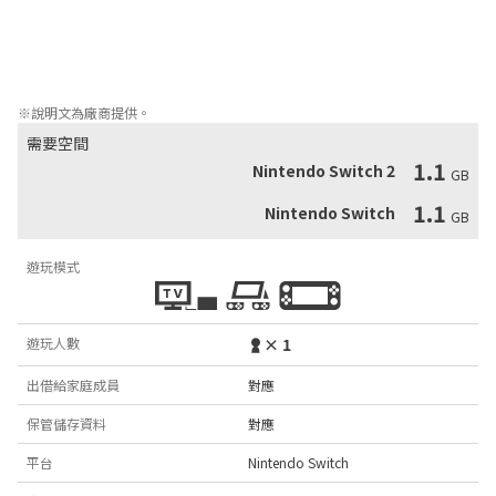
- 發掘大型手工製作關卡

- 多元原創配樂

- 嚴密而精確的操控

- 在計時挑戰中突破你的個人紀錄
※說明文為廠商提供。
需要空間
1.1
Nintendo Switch 2
GB
1.1
Nintendo Switch
GB
遊玩模式
遊玩人數
× 1
出借給家庭成員
對應
保管儲存資料
對應
平台
Nintendo Switch