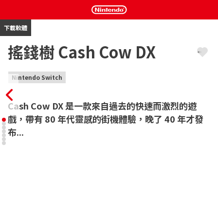
下載軟體
搖錢樹 Cash Cow DX
Nintendo Switch
Cash Cow DX 是一款來自過去的快速而激烈的遊
戲，帶有 80 年代靈感的街機體驗，晚了 40 年才發
布...
天哪，這都是關於穆尼的！

踏上一段令人毛骨悚然的冒險之旅，你可以奔跑、跳躍和滑行來拯
救卡什

從那些偷偷摸摸的豬口袋裡奪回乳牛的財富，奪回屬於她的東西！

別搞錯了－這款遊戲非常艱難！

你準備好接受挑戰了嗎？

搖錢樹 DX 特色...
