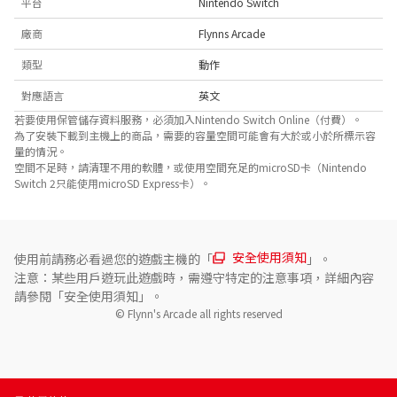
平台
Nintendo Switch
廠商
Flynns Arcade
類型
動作
對應語言
英文
若要使用保管儲存資料服務，必須加入Nintendo Switch Online（付費）。
為了安裝下載到主機上的商品，需要的容量空間可能會有大於或小於所標示容
量的情況。
空間不足時，請清理不用的軟體，或使用空間充足的microSD卡（Nintendo
Switch 2只能使用microSD Express卡）。
安全使用須知
使用前請務必看過您的遊戲主機的「
」。
注意：某些用戶遊玩此遊戲時，需遵守特定的注意事項，詳細內容
請參閱「安全使用須知」。
© Flynn's Arcade all rights reserved