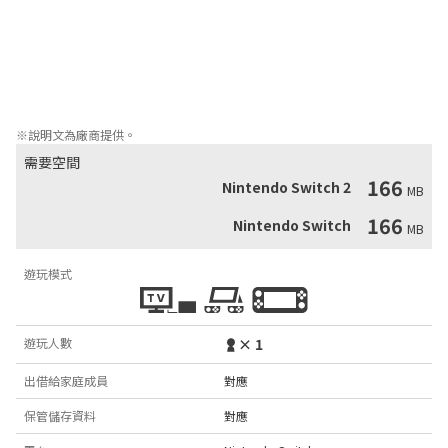
- 5 個多螢幕關卡、獎勵關卡和許多秘密

- 播放器速度選擇：正常或渦輪（可解鎖）

- 街機、速通和馬拉松模式

- 本地記分牌，僅限 3 個字元首字母縮寫，街機風格

- Vincent Verger 又名 Tuï 創作的令人愉悅的晶片音樂

雖然很難繼續，但你可以一直玩到牛回家！
※說明文為廠商提供。
需要空間
166
Nintendo Switch 2
MB
166
Nintendo Switch
MB
遊玩模式
遊玩人數
× 1
出借給家庭成員
對應
保管儲存資料
對應