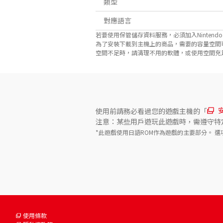
類型
對應語言
若要使用保管儲存資料服務，必須加入Nintendo Sw
為了安裝下載到主機上的商品，需要的容量空間
空間不足時，請清理不用的軟體，或使用空間充足的microS
使用前請務必看過您的遊戲主機的「
注意：某些用戶遊玩此遊戲時，需遵守特
*此遊戲使用日語ROM作為遊戲的主要部分。 
使用條款