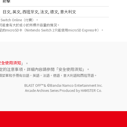
射擊
日文
,
英文
,
西班牙文
,
法文
,
德文
,
意大利文
itch Online（付費）。
可能會有大於或小於所標示容量的情況。
D卡（Nintendo Switch 2只能使用microSD Express卡）。
安全使用須知
」。
定的注意事項，詳細內容請參閱「安全使用須知」。
選項菜單和手冊有日語，英語，法語，德語，意大利語和西班牙語。
BLAST OFF™& ©Bandai Namco Entertainment Inc.

Arcade Archives Series Produced by HAMSTER Co.