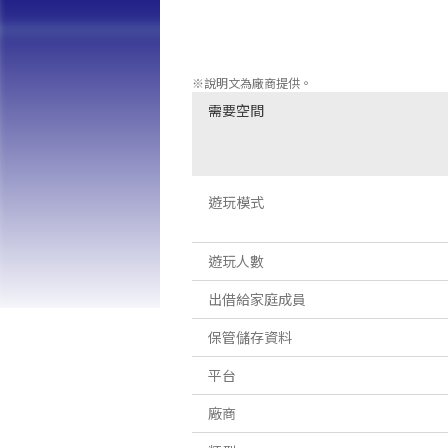
玩家可以改變各種遊戲設置，例如遊戲難
通過高分來與世界各地的選手展開競爭。

請享受為視頻遊戲打造一代的傑作。
※說明文為廠商提供。
需要空間
遊玩模式
遊玩人數
出借給家庭成員
保管儲存資料
平台
廠商