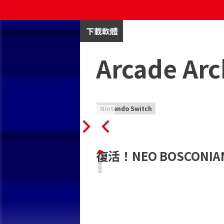
下載軟體
Arcade Arc
Nintendo Switch
復活！NEO BOSCONI
《BLAST OFF》是 NAMCO（Bandai Na
使用四種可選類型的裝備來擊敗復活的 NEO B
此外，您可以按住射擊鍵來發射穿透子彈。
“Arcade Archives”系列忠實再現了許