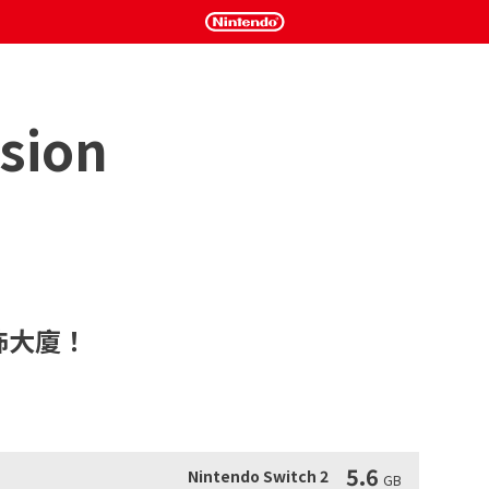
sion
怖大廈！
奮的第一人稱恐怖電玩遊戲，可將您帶入一座令人恐懼的大廈。

物體並解決謎語，同時探索令人難以置信的場景。
5.6
Nintendo Switch 2
GB