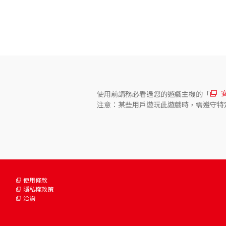
關於對應功能
此遊戲支援以下功能。

- 觸控螢幕

- 環迴 (線性PCM) 
使用前請務必看過您的遊戲主機的「
注意：某些用戶遊玩此遊戲時，需遵守特
使用條款
隱私權政策
洽詢