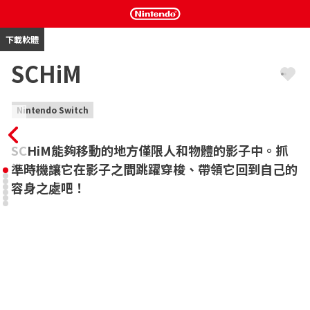
下載軟體
SCHiM
Nintendo Switch
SCHiM能夠移動的地方僅限人和物體的影子中。抓
準時機讓它在影子之間跳躍穿梭、帶領它回到自己的
容身之處吧！
SCHiM在荷蘭語中的含義，是“精靈一樣的東西”、“在視野的一
角忽隱忽現的東西”。

SCHiM們存在於一切影子之中，世界上的任何東西都有其schim存
在。它們絕對不會離開本體。

自宿主出生開始，SCHiM就一直在其影子之中，守望著宿主人生的