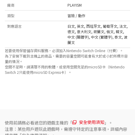
廠商
PLAYISM
類型
冒險 / 動作
對應語言
日文
,
英文
,
西班牙文
,
葡萄牙文
,
法文
,
德文
,
意大利文
,
荷蘭文
,
俄文
,
韓文
,
中文 (簡體字)
,
中文 (繁體字)
,
泰文
,
波
蘭文
若要使用保管儲存資料服務，必須加入Nintendo Switch Online（付費）。
為了安裝下載到主機上的商品，需要的容量空間可能會有大於或小於所標示容
量的情況。
空間不足時，請清理不用的軟體，或使用空間充足的microSD卡（Nintendo
Switch 2只能使用microSD Express卡）。
關於對應功能
此遊戲支援以下功能。

- 觸控螢幕
安全使用須知
使用前請務必看過您的遊戲主機的「
」。
注意：某些用戶遊玩此遊戲時，需遵守特定的注意事項，詳細內容