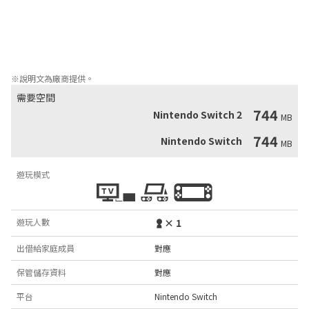
種種場面。然而某一天，一隻SCHiM卻和宿主分離了！它究竟能否
在一切都太遲之前，回到宿主的身邊呢……？

快快和精靈SCHiM一起，體驗本作中隨關卡變換的美麗景色和音
樂、享受這個溫馨的小故事吧！
※說明文為廠商提供。
需要空間
744
Nintendo Switch 2
MB
744
Nintendo Switch
MB
遊玩模式
遊玩人數
× 1
出借給家庭成員
對應
保管儲存資料
對應
平台
Nintendo Switch