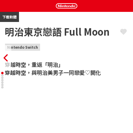
下載軟體
明治東京戀語 Full Moon
Nintendo Switch
穿越時空，重返「明治」

穿越時空，與明治美男子一同戀愛♡開化
本作的主人公，平凡無奇的女高中生綾月芽衣，在紅色滿月之夜偶
遇自稱魔術師的查理，被其帶到了明治時代。

那裡，是人人知曉妖物的，稍顯奇妙的明治“東京”。

在查理的引領下，她來到了鹿鳴館。

主人公偷溜進晚宴會場，等待她的是森鷗外、菱田春草、川上音二
郎、泉鏡花、藤田五郎、小泉八雲、岩崎桃介等歷史人物。

主人公在與他們的交流中，認識到自己擁有目視妖物的能力，是在