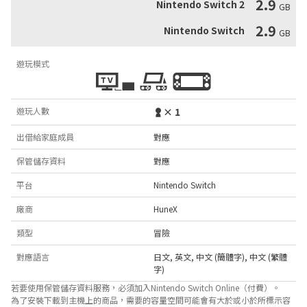
2.9
Nintendo Switch 2
GB
2.9
Nintendo Switch
GB
遊玩模式
遊玩人數
× 1
出借給家庭成員
對應
保管儲存資料
對應
平台
Nintendo Switch
廠商
HuneX
類型
冒險
對應語言
日文
,
英文
,
中文 (簡體字)
,
中文 (繁體
字)
若要使用保管儲存資料服務，必須加入Nintendo Switch Online（付費）。
為了安裝下載到主機上的商品，需要的容量空間可能會有大於或小於所標示容