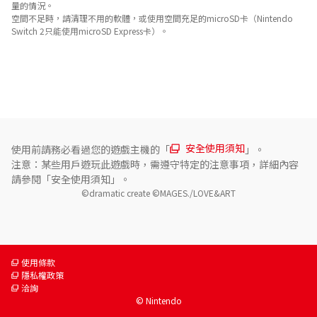
量的情況。
空間不足時，請清理不用的軟體，或使用空間充足的microSD卡（Nintendo
Switch 2只能使用microSD Express卡）。
關於對應功能
此遊戲支援以下功能。

- 觸控螢幕
安全使用須知
使用前請務必看過您的遊戲主機的「
」。
注意：某些用戶遊玩此遊戲時，需遵守特定的注意事項，詳細內容
請參閱「安全使用須知」。
©dramatic create ©MAGES./LOVE&ART
使用條款
隱私權政策
洽詢
© Nintendo