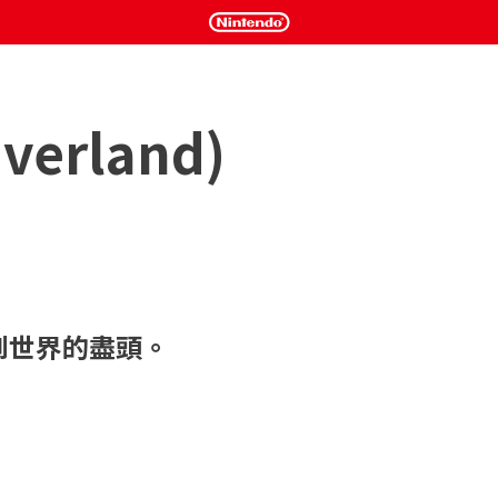
erland)
到世界的盡頭。
旅行者穿越災變後時代的美國。一路上，你們將與各種可怕的
者，並尋找燃料、急救箱和武器等生存物資。從升級一輛破舊
權決定團隊的下一步行動。但是請記住，你的每次行動都會產
的逃脫、艱難的抉擇、關於是否要救下那條狗的爭論，以及世
好了嗎？
