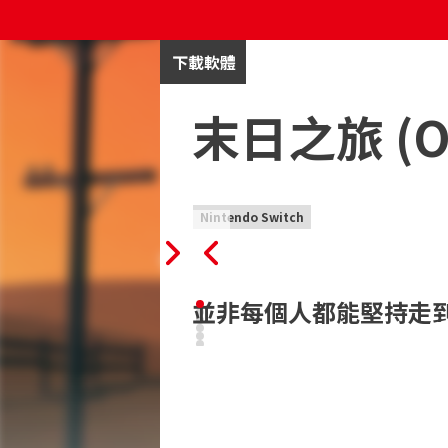
下載軟體
末日之旅 (Ov
Nintendo Switch
並非每個人都能堅持走
這是一款回合制生存遊戲，你將帶領一群
異變生物展開殊死搏鬥、拯救被困的倖存
的汽車，到拯救一條可憐的小狗，你將全
生相應的後果。千鈞一髮的時刻、戲劇性
界末日，一切都即將在你面前展開。你準備