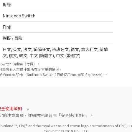
對應
Nintendo Switch
Finji
模擬 / 冒險
日文
,
英文
,
法文
,
葡萄牙文
,
西班牙文
,
德文
,
意大利文
,
荷蘭
文
,
俄文
,
韓文
,
中文 (簡體字)
,
中文 (繁體字)
itch Online（付費）。
可能會有大於或小於所標示容量的情況。
D卡（Nintendo Switch 2只能使用microSD Express卡）。
安全使用須知
」。
定的注意事項，詳細內容請參閱「安全使用須知」。
Overland ™, Finji® and the royal weasel and crown logo are trademarks of Finji, LLC
Copyright © 2019 Finji, LLC