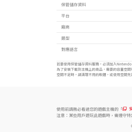
保管儲存資料
平台
廠商
類型
對應語言
若要使用保管儲存資料服務，必須加入Nintendo Sw
為了安裝下載到主機上的商品，需要的容量空間
空間不足時，請清理不用的軟體，或使用空間充足的microS
使用前請務必看過您的遊戲主機的「
注意：某些用戶遊玩此遊戲時，需遵守特