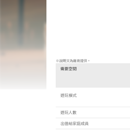
遊戲特色：

- 始終保證汽車有足夠的燃料。遠離那些
- 吵鬧的聲音會惹來你根本無力對抗的
前回到車裡。

- 你們將一路向西，踏過草原、翻越山
角色都是隨機生成的，因此每次旅行都是全
- 數十種可裝備的道具，包括醫療箱、
※說明文為廠商提供。
需要空間
遊玩模式
遊玩人數
出借給家庭成員