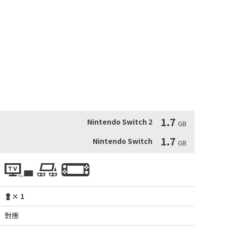
異變生物。務必小心行事。務必保持安靜。

麻煩。盡可能多地收集燃料、拯救被困的陌生人，並在為時已晚之
脈、穿越沙漠，甚至是涉足更為奇怪的地方。每個關卡、路線圖和
新的征程。

盾牌、斧頭、盆栽、撿來的盔甲和行李架。
1.7
Nintendo Switch 2
GB
1.7
Nintendo Switch
GB
× 1
對應