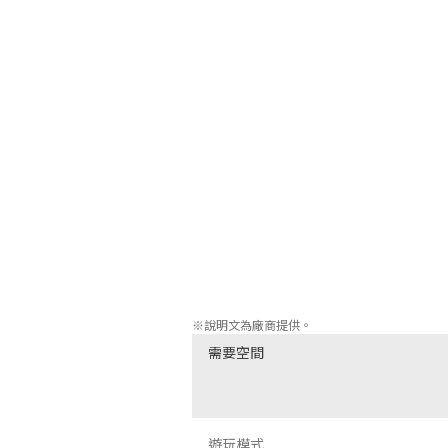
    → 可恢復至移動前或戰鬥前的行動，並重新操作！

·  追加自動儲存功能！

    →會自動儲存每個回合，即使中途關閉遊戲也不必擔心！  

·  自由儲存功能

    →在戰場上操作時可自由儲存喜歡的時間點。

·  追加事件場景中的功能

    →能自動播放對話及確認事件場景！

·  追加EASY模式

    →新增了不會降低道具耐久度的EASY模式！ 

       推薦給想體驗故事的玩家！

·  追加難易度NIGHTMARE模式

    →此模式為通關後的特典，能選擇難易度比HARD更加困難的NIGHTMARE模式！

·  可透過繼承與EX繼承來遊玩了！

    →作為通關後特典，可繼承儲存資料或繼承附加內容中登錄的

       所有道具的EX繼承功能來遊玩新一
※說明文為廠商提供。
需要空間
遊玩模式