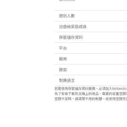
遊玩人數
出借給家庭成員
保管儲存資料
平台
廠商
類型
對應語言
若要使用保管儲存資料服務，必須加入Nintendo Sw
為了安裝下載到主機上的商品，需要的容量空間
空間不足時，請清理不用的軟體，或使用空間充足的microS
關於對應功能
此遊戲支援以下功能。

- 觸控螢幕