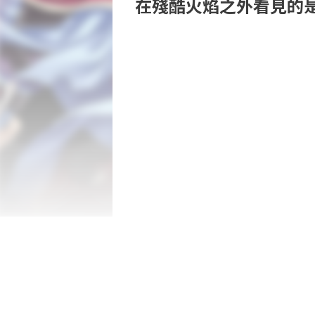
在殘酷火焰之外看見的
透過軍隊戰鬥展開的戰略型夢幻RPG

《烈焰同盟》經過HD Remastered化後登
除了有滿足現今標準的遊戲介面之外，

還新增了操作感與節奏性的舒適度！

更追加了便利功能，體驗到更暢快且無負擔
描繪了主角「卡洛特」與同伴們為了對抗帝
與蠻橫的現實展開戰鬥的故事，

為《聖劍同盟》的前傳。

【特徵】

·  會隨著玩家的行動使故事有不同走向，
·  與同伴一起戰鬥的「同盟系統」

·  拓展戰略範圍的「戰術卡片」！

·  因應HD Remastered化，準備了充
·  在《聖劍同盟》中曾經的敵人這次竟然
【追加功能】

·  追加倒轉功能！
