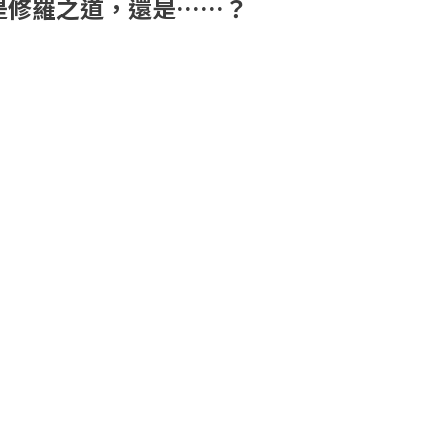
是修羅之道，還是……？
場！

的遊戲感受！

國，

富有多結局的故事

實的便利功能！！

成為朋友！？
