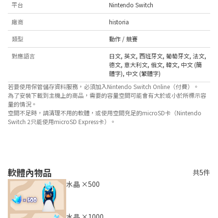
平台
Nintendo Switch
廠商
historia
類型
動作 / 競賽
對應語言
日文
,
英文
,
西班牙文
,
葡萄牙文
,
法文
,
德文
,
意大利文
,
俄文
,
韓文
,
中文 (簡
體字)
,
中文 (繁體字)
若要使用保管儲存資料服務，必須加入Nintendo Switch Online（付費）。
為了安裝下載到主機上的商品，需要的容量空間可能會有大於或小於所標示容
量的情況。
空間不足時，請清理不用的軟體，或使用空間充足的microSD卡（Nintendo
Switch 2只能使用microSD Express卡）。
關於對應功能
此遊戲支援以下功能。

- 觸控螢幕
軟體內物品
共5件
水晶 ×500
水晶 ×1000