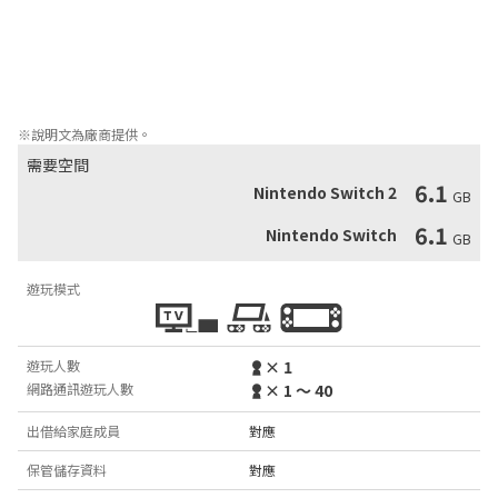
外觀不會影響屬性，所以就用最稱你心意的裝扮來度過美好的假日
吧！

賽道和皮膚都會隨賽季逐步增加！

現在就化身企鵝，和大家一起同樂吧！
※說明文為廠商提供。
需要空間
6.1
Nintendo Switch 2
GB
6.1
Nintendo Switch
GB
遊玩模式
遊玩人數
× 1
網路通訊遊玩人數
× 1 ～ 40
出借給家庭成員
對應
保管儲存資料
對應