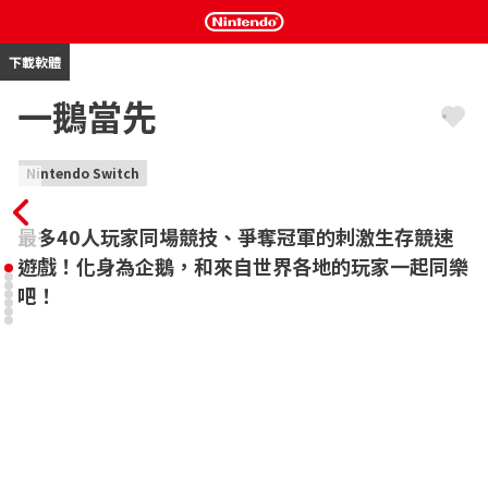
下載軟體
一鵝當先
Nintendo Switch
最多40人玩家同場競技、爭奪冠軍的刺激生存競速
遊戲！化身為企鵝，和來自世界各地的玩家一起同樂
吧！
你從未見過的另類假期――！

企鵝們推推搡搡的生存競速。正式啟航！

如何遊玩《一鵝當先》

【競速遊覽行程】

◯ 競速的舞臺來自世界各國的度假勝地！
