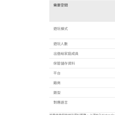
需要空間
遊玩模式
遊玩人數
出借給家庭成員
保管儲存資料
平台
廠商
類型
對應語言
若要使用保管儲存資料服務，必須加入Nintendo Sw