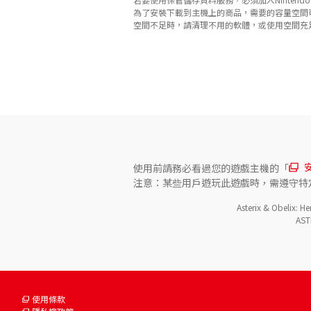
為了安裝下載到主機上的商品，需要的容量空間
空間不足時，請清理不用的軟體，或使用空間充足的microS
關於對應功能
此遊戲支援以下功能。

- 觸控螢幕
使用前請務必看過您的遊戲主機的「
注意：某些用戶遊玩此遊戲時，需遵守特
Asterix & Obelix: 
AST
使用條款