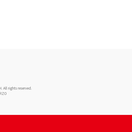
l rights reserved.

ERZO