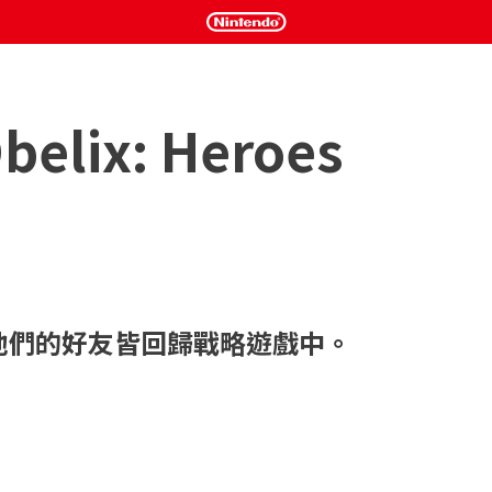
Obelix: Heroes
人佔據。嗯，並不完全是……高盧有座不屈不撓的小村莊，仍堅毅