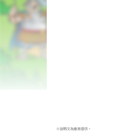
在冒險旅程期間使用卡牌戰鬥、升級英雄並
每張卡牌都有特定的屬性，從利用巨石柱
由你決定如何適應每個回合、做出正確的
阿斯特利、歐貝利斯……以及超過 20 個
阿斯特利及歐貝利斯都在這裡，當然還有
程。

吟遊詩人卡卡佛恩、忠誠的汪汪麥特、魚
行奮戰！解鎖最多 24 名英雄，每位英雄
圖塔蒂斯寶藏 

村莊再度受到威脅……凱薩正在尋覓能讓他
阿斯特利、歐貝利斯及他們的好友，必須
道路充滿荊棘、困難重重。善用卡牌就能
遊歷系列作品粉絲熟知的 6 個區域，當
※說明文為廠商提供。