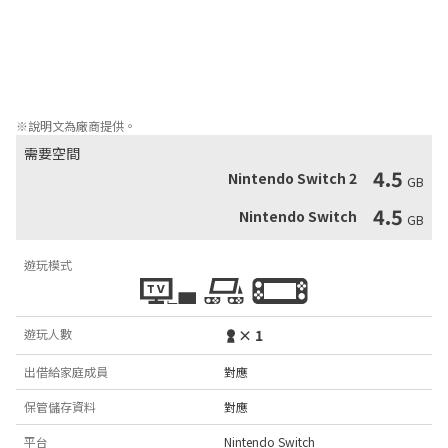
擊退敵人後，就能收集漂浮在角色背後的兵裝「隨從機」。

「隨從機」有70種以上的種類，不僅可以左右重組並改變不同的外
觀和性能，

也可以透過強化道具「思裝」來調整技能或狀態，從而可以根據自
己構想的戰略自由定製隨從機。
※說明文為廠商提供。
需要空間
4.5
Nintendo Switch 2
GB
4.5
Nintendo Switch
GB
遊玩模式
遊玩人數
× 1
出借給家庭成員
對應
保管儲存資料
對應
平台
Nintendo Switch