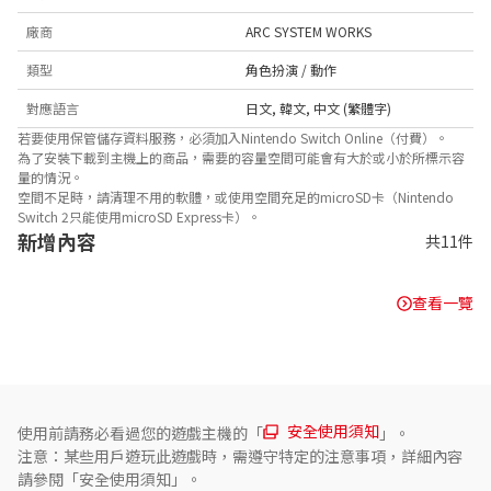
廠商
ARC SYSTEM WORKS
類型
角色扮演 / 動作
對應語言
日文
,
韓文
,
中文 (繁體字)
若要使用保管儲存資料服務，必須加入Nintendo Switch Online（付費）。
為了安裝下載到主機上的商品，需要的容量空間可能會有大於或小於所標示容
量的情況。
空間不足時，請清理不用的軟體，或使用空間充足的microSD卡（Nintendo
Switch 2只能使用microSD Express卡）。
新增內容
共11件
查看一覽
安全使用須知
使用前請務必看過您的遊戲主機的「
」。
注意：某些用戶遊玩此遊戲時，需遵守特定的注意事項，詳細內容
請參閱「安全使用須知」。