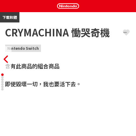
下載軟體
CRYMACHINA 慟哭奇機
Nintendo Switch
含有此商品的組合商品
即使毀壞一切，我也要活下去。
人類滅亡後的未來。

機械少女為了成為「真正人類」而戰鬥。

完全新作動作RPG

■ 遊戲介紹

故事的背景是在人類滅亡後的未來。

機械少女們為了成為「真正人類」，進行戰鬥的全新動作RPG。
