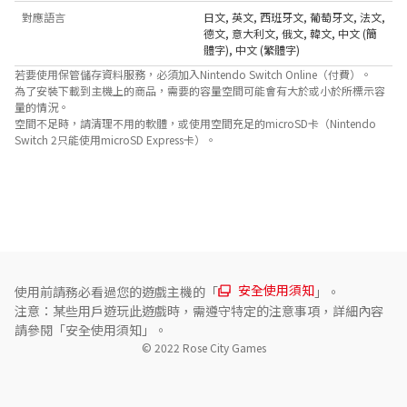
對應語言
日文
,
英文
,
西班牙文
,
葡萄牙文
,
法文
,
德文
,
意大利文
,
俄文
,
韓文
,
中文 (簡
體字)
,
中文 (繁體字)
若要使用保管儲存資料服務，必須加入Nintendo Switch Online（付費）。
為了安裝下載到主機上的商品，需要的容量空間可能會有大於或小於所標示容
量的情況。
空間不足時，請清理不用的軟體，或使用空間充足的microSD卡（Nintendo
Switch 2只能使用microSD Express卡）。
關於對應功能
此遊戲支援以下功能。

- 觸控螢幕
安全使用須知
使用前請務必看過您的遊戲主機的「
」。
注意：某些用戶遊玩此遊戲時，需遵守特定的注意事項，詳細內容
請參閱「安全使用須知」。
© 2022 Rose City Games