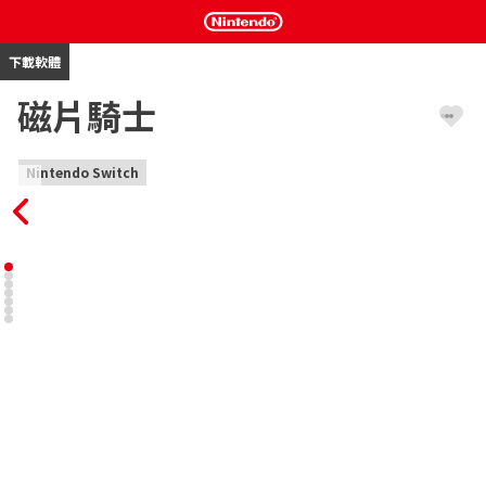
下載軟體
磁片騎士
Nintendo Switch
認識磁片騎士：從磁片召喚出來的實體投射！跟著傑出年輕發明家
菲比與她的機械手臂好夥伴卡爾頓，將卡牌遊戲訣竅融合進戰術之
中，在回合制戰鬥中與對手一決高下。選擇出戰騎士、磨練你的牌
組，運用策略贏得勝利！ 

• 回合制戰棋與卡牌戰鬥的融合

• 以 Marlowe Dobbe（《Dicey Dungeons》）的手繪美術風格呈
現的生動世界

• 包含所有追加支線任務，以及 24 個全新關卡和超過 50 種新增牌
張

• 精心調整的難度，並提供輔助選項

• 提供特別挑戰關卡與次要目標
