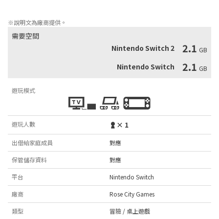
• Grahm Nesbitt（《Garden Story》）令人耳目一新的復古配樂
※說明文為廠商提供。
需要空間
2.1
Nintendo Switch 2
GB
2.1
Nintendo Switch
GB
遊玩模式
遊玩人數
× 1
出借給家庭成員
對應
保管儲存資料
對應
平台
Nintendo Switch
廠商
Rose City Games
類型
冒險 / 桌上遊戲