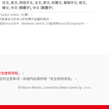
日文
,
英文
,
西班牙文
,
法文
,
德文
,
荷蘭文
,
葡萄牙文
,
俄文
,
韓文
,
中文 (簡體字)
,
中文 (繁體字)
itch Online（付費）。
可能會有大於或小於所標示容量的情況。
D卡（Nintendo Switch 2只能使用microSD Express卡）。
安全使用須知
」。
定的注意事項，詳細內容請參閱「安全使用須知」。
© Maicon Benato. Licensed by Silesia Games Sp. z o.o.