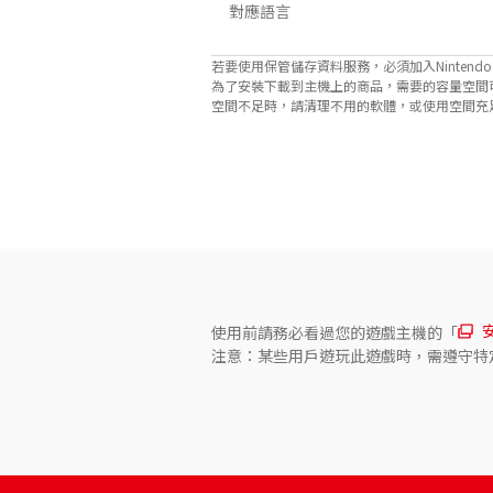
對應語言
若要使用保管儲存資料服務，必須加入Nintendo Sw
為了安裝下載到主機上的商品，需要的容量空間
空間不足時，請清理不用的軟體，或使用空間充足的microS
關於對應功能
此遊戲支援以下功能。

- 觸控螢幕
使用前請務必看過您的遊戲主機的「
注意：某些用戶遊玩此遊戲時，需遵守特