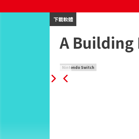
下載軟體
A Building 
Nintendo Switch
「一棟滿是貓的樓」是一個尋物遊戲，你
不要丟下任何一只貓！

遊戲特色：

- 300+只貓

- 5+層樓
