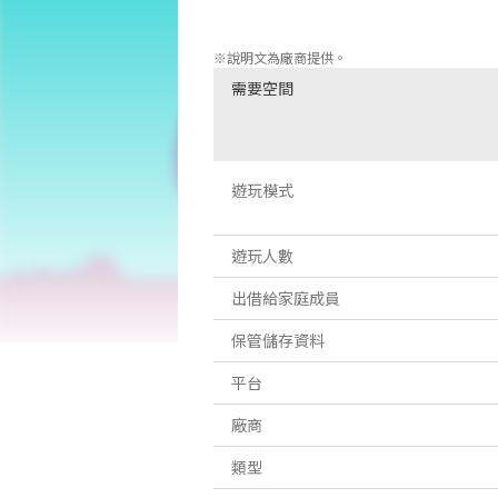
- 50+隱藏的貓

※說明文為廠商提供。
需要空間
遊玩模式
遊玩人數
出借給家庭成員
保管儲存資料
平台
廠商
類型