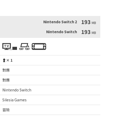
193
Nintendo Switch 2
MB
193
Nintendo Switch
MB
× 1
對應
對應
Nintendo Switch
Silesia Games
冒險