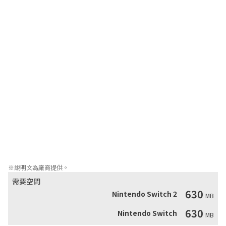
■用擦彈動作衝破彈幕

本作可以利用「擦彈」機制，在攻擊和移動時主動衝向敵方放出的
密集彈幕並將其抵消。

衝破密不透風的彈幕爲自己創造安全地帶，在輾轉騰挪中華麗地開
拓勝利之路吧！

■將湧出的水化作力量

被擦彈的彈幕會轉化為水，玩家可以收集這些水以發動强力的符
卡。

用擦彈突破彈幕、用符卡制服敵人，這就是勝利的秘訣！

■歡迎光臨剛欲挑戰

將接連出現的敵人依次擊敗的挑戰模式「剛欲挑戰」已經開放。

這裏有著五花八門的本模式專屬道具，利用它們的力量，在劇情模
式通關后繼續挑戰自己的極限吧！
※說明文為廠商提供。
需要空間
630
Nintendo Switch 2
MB
630
Nintendo Switch
MB