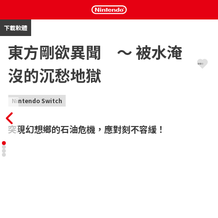
下載軟體
東方剛欲異聞 ～ 被水淹
沒的沉愁地獄
Nintendo Switch
突現幻想鄉的石油危機，應對刻不容緩！
上海愛麗絲幻樂團《東方Project》系列聯合黃昏邊境推出的爽快彈
幕動作遊戲登陸Nintendo Switch™！

地上突然湧出了黑水。

黑水散發出異樣的惡臭，一旦沾身便難以洗去。

這樣的黑水顯然無法充作日常生活所用。

面對這突然湧出的黑水，有人避若災厄，有人視作吉兆。
