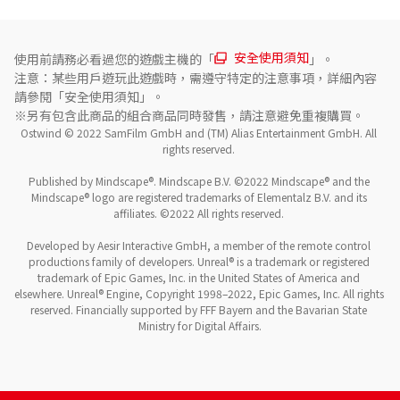
安全使用須知
使用前請務必看過您的遊戲主機的「
」。
注意：某些用戶遊玩此遊戲時，需遵守特定的注意事項，詳細內容
請參閱「安全使用須知」。
※另有包含此商品的組合商品同時發售，請注意避免重複購買。
Ostwind © 2022 SamFilm GmbH and (TM) Alias Entertainment GmbH. All 
rights reserved. 

Published by Mindscape®. Mindscape B.V. ©2022 Mindscape® and the 
Mindscape® logo are registered trademarks of Elementalz B.V. and its 
affiliates. ©2022 All rights reserved. 

Developed by Aesir Interactive GmbH, a member of the remote control 
productions family of developers. Unreal® is a trademark or registered 
trademark of Epic Games, Inc. in the United States of America and 
elsewhere. Unreal® Engine, Copyright 1998–2022, Epic Games, Inc. All rights 
reserved. Financially supported by FFF Bayern and the Bavarian State 
Ministry for Digital Affairs.