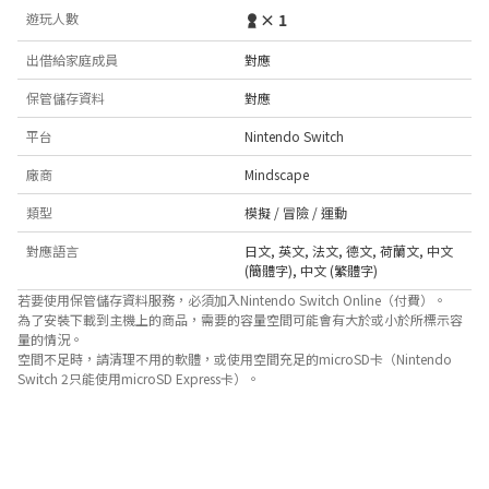
遊玩人數
× 1
出借給家庭成員
對應
保管儲存資料
對應
平台
Nintendo Switch
廠商
Mindscape
類型
模擬 / 冒險 / 運動
對應語言
日文
,
英文
,
法文
,
德文
,
荷蘭文
,
中文
(簡體字)
,
中文 (繁體字)
若要使用保管儲存資料服務，必須加入Nintendo Switch Online（付費）。
為了安裝下載到主機上的商品，需要的容量空間可能會有大於或小於所標示容
量的情況。
空間不足時，請清理不用的軟體，或使用空間充足的microSD卡（Nintendo
Switch 2只能使用microSD Express卡）。
關於對應功能
此遊戲支援以下功能。

- 觸控螢幕