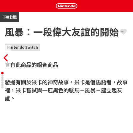
下載軟體
風暴：一段偉大友誼的開始
Nintendo Switch
含有此商品的組合商品
發掘有關於米卡的神奇故事，米卡是個馬語者，故事
裡，米卡嘗試與一匹黑色的駿馬－風暴－建立起友
誼。
根據一部成功的電影與暢銷小說改編，與風暴一起體驗刺激的騎馬
任務，並自由的探索那美到令人屏息的卡登巴赫莊園。與其他馬兒
一同乘騎，尋找隱藏的物品，努力成為比賽冠軍。許多的秘密與隱
藏的地點等你來發掘！
