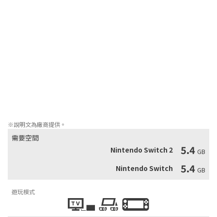
在卡登巴赫美麗的山丘冒險一整天後，全心全意好好照顧你的動物
朋友喔！刷毛，刮除蹄上的泥土，為了要讓你的新朋友健康又漂
亮，還有很多要做的喔。你打掃風暴的馬棚，或在馬廄跟牠玩都會
讓牠很開心。作為回報，風暴在你冒險旅途中也會一直待在你身
邊，你倆會彼此督促越來越好！

與風暴組成一個無敵的隊伍，建立一段令人無法忘懷的羈絆。

• 騎風暴，在無與倫比的阿爾卑斯山區自由的探索

• 學習與風暴自然的互動，享受騎馬無拘無束的感覺

• 替風暴仔細刷毛，注意牠的健康狀況，訓練以及心情。
※說明文為廠商提供。
需要空間
5.4
Nintendo Switch 2
GB
5.4
Nintendo Switch
GB
遊玩模式