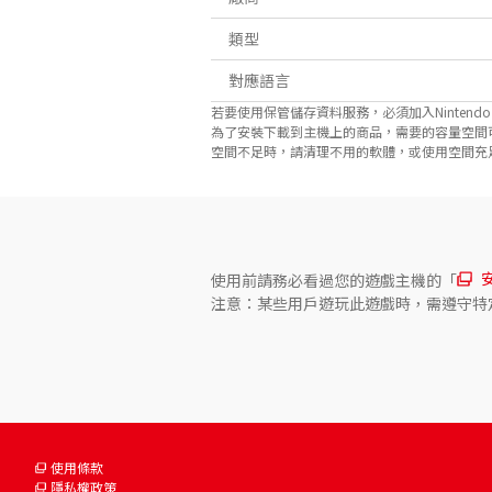
類型
對應語言
若要使用保管儲存資料服務，必須加入Nintendo Sw
為了安裝下載到主機上的商品，需要的容量空間
空間不足時，請清理不用的軟體，或使用空間充足的microS
使用前請務必看過您的遊戲主機的「
注意：某些用戶遊玩此遊戲時，需遵守特
使用條款
隱私權政策