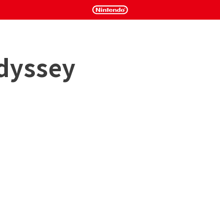
dyssey
遊戲中獲得爆炸的另一種方式！ 該遊戲融合了黃金時代遊戲的最佳元素：
為關鍵英雄與具有挑戰性的益智技巧相結合，可以在很長一段時
至有人會認為這個遊戲是在 20 或 30 年前在 8 位或 16 
、友好的遊戲玩法和有趣的過場動畫能夠吸引孩子和成年人，尤
平台遊戲的人！
