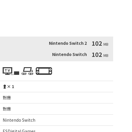
友

102
Nintendo Switch 2
MB
102
Nintendo Switch
MB
× 1
對應
對應
Nintendo Switch
ESDigital Games