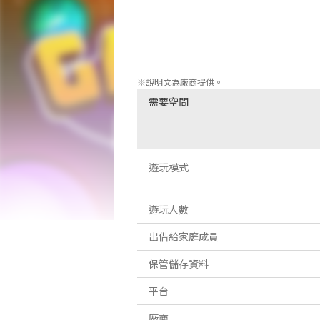
- 詳細而多彩的像素藝術方法

- 漂亮的犬類情節，需要你拯救你的小狗朋
- 兩種類型的遊戲：滾動射擊和益智平台

- 豐富的秘密、彩蛋和文化參考
※說明文為廠商提供。
需要空間
遊玩模式
遊玩人數
出借給家庭成員
保管儲存資料
平台
廠商