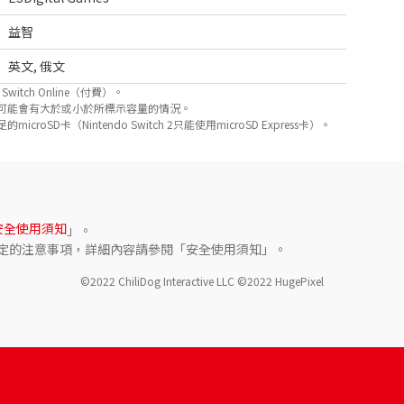
益智
英文
,
俄文
itch Online（付費）。
可能會有大於或小於所標示容量的情況。
D卡（Nintendo Switch 2只能使用microSD Express卡）。
安全使用須知
」。
定的注意事項，詳細內容請參閱「安全使用須知」。
©2022 ChiliDog Interactive LLC ©2022 HugePixel