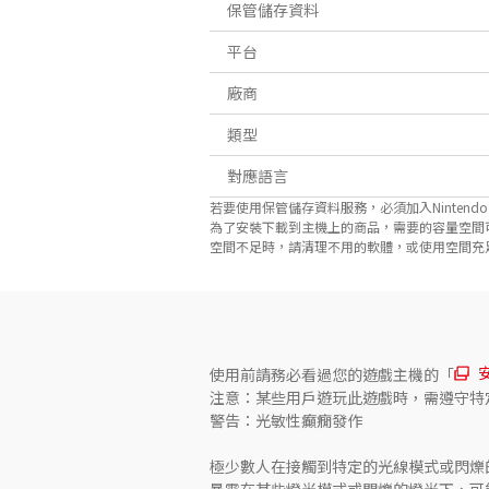
保管儲存資料
平台
廠商
類型
對應語言
若要使用保管儲存資料服務，必須加入Nintendo Sw
為了安裝下載到主機上的商品，需要的容量空間
空間不足時，請清理不用的軟體，或使用空間充足的microS
使用前請務必看過您的遊戲主機的「
注意：某些用戶遊玩此遊戲時，需遵守特
警告：光敏性癲癇發作

極少數人在接觸到特定的光線模式或閃爍
暴露在某些燈光模式或閃爍的燈光下，可