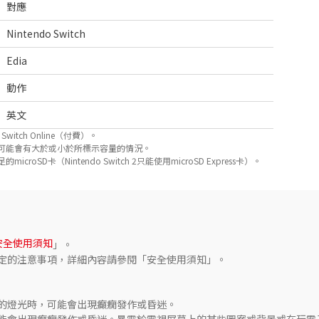
對應
Nintendo Switch
Edia
動作
英文
itch Online（付費）。
可能會有大於或小於所標示容量的情況。
D卡（Nintendo Switch 2只能使用microSD Express卡）。
安全使用須知
」。
定的注意事項，詳細內容請參閱「安全使用須知」。
的燈光時，可能會出現癲癇發作或昏迷。

能會出現癲癇發作或昏迷。暴露於電視屏幕上的某些圖案或背景或在玩電子