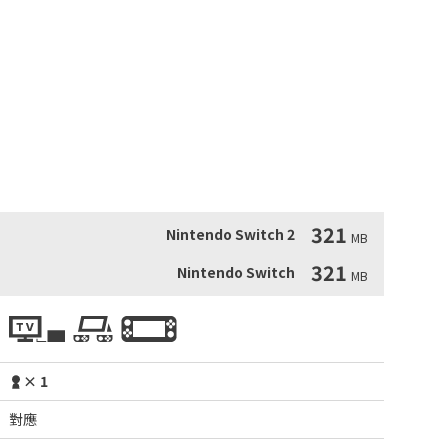
o Switch上!

ldier"最後一次發行是在1992年的PC Engine™上。它被認為是一個先
，有完整的聲音和動畫。

lis》的寶石聲音和美麗的視覺場景!

alis》，如允許你在任何地方保存和加載的功能，以及允許你
321
Nintendo Switch 2
MB
321
Nintendo Switch
MB
× 1
對應