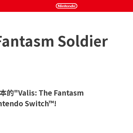
 Fantasm Soldier
"Valis: The Fantasm 
endo Switch™!
jo動作遊戲系列"Valis"，在2021年12月慶祝其35週年。

™遊戲，"Valis: The Fantasm Soldier"、"Valis 