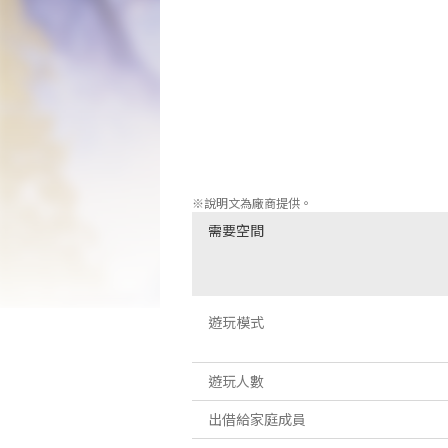
II"和"Valis III"，已經完全移植到了Nintend
這個作品"Valis: The Fantasm So
鋒的"bishojo"，或"漂亮女孩"的遊戲
包括聲音模式和視覺模式!

遊戲配備了觀看模式，讓你可以欣賞到《Va
此外，許多其他元素使你能夠充分享受《V
回去重做任何錯誤的"倒帶"功能。
※說明文為廠商提供。
需要空間
遊玩模式
遊玩人數
出借給家庭成員