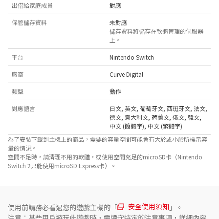
出借給家庭成員
對應
保管儲存資料
未對應
儲存資料將儲存在軟體管理的伺服器
上。
平台
Nintendo Switch
廠商
Curve Digital
類型
動作
對應語言
日文
,
英文
,
葡萄牙文
,
西班牙文
,
法文
,
德文
,
意大利文
,
荷蘭文
,
俄文
,
韓文
,
中文 (簡體字)
,
中文 (繁體字)
為了安裝下載到主機上的商品，需要的容量空間可能會有大於或小於所標示容
量的情況。
空間不足時，請清理不用的軟體，或使用空間充足的microSD卡（Nintendo
Switch 2只能使用microSD Express卡）。
安全使用須知
使用前請務必看過您的遊戲主機的「
」。
注意：某些用戶遊玩此遊戲時，需遵守特定的注意事項，詳細內容