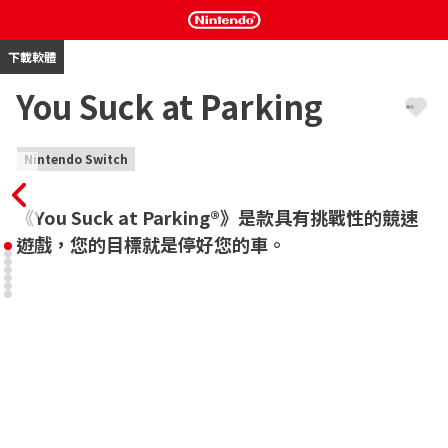
下載軟體
You Suck at Parking
Nintendo Switch
《You Suck at Parking®》是款具有挑戰性的競速
遊戲，您的目標就是停好您的車。
準備好迎接火熱氣氛，享受《You Suck at Parking®》的歡樂體驗
吧。只有在這款遊戲裡，您的停車技術遠比駕駛技術更加重要。在
超過 100 個令人哭笑不得、有趣又狂野的關卡中，盡情甩尾、巡
航，偶爾還能飛上高空，嘗嘗與時間賽跑的激烈競賽。

在故事模式中不斷進步，或是接受每日多人遊戲挑戰，解鎖並獲得
新的自訂選項，讓您的座駕更加時尚。

展現您高超的技術，並且登上全球排行榜，向好友證明您的停車技