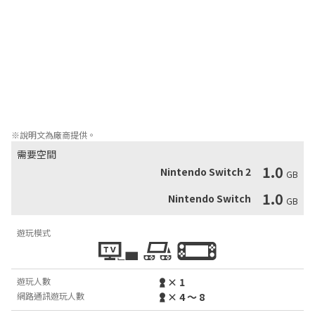
術足以改變全世界。

要是您的朋友老是嘲笑您在現實生活中的停車技術，那就來好友組
隊遊戲報仇雪恨吧，您可以主辦一場 8 人遊戲，邀請 3 位好友一同
享受混亂的樂趣。

盡情歡笑，盡情流淚。但是不管怎樣您都會發現：您的停車技術真
的很爛。
※說明文為廠商提供。
需要空間
1.0
Nintendo Switch 2
GB
1.0
Nintendo Switch
GB
遊玩模式
遊玩人數
× 1
網路通訊遊玩人數
× 4 ～ 8