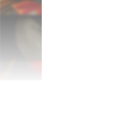
便找到了一座陰暗詭異的塔。這座高塔從
上。為保這趟歷險萬無一失，其中一名勇
們在完成任務之前得以死而復生。但是，
阿斯塔隆：地球之淚是一部平台動作遊戲
亡卻可以成為通往勝利的踏腳石！鬥士阿
特的技能與武器。利用這些技能與武器，
怪獸，發現威力無比的寶物，解決刁鑽棘
領略當中的友誼與犧牲，蓄積擊倒巨怪、
的命運；探索巨蛇之塔內的無數奧秘！

置身於黑暗而奇異的世界，欣賞精雕細琢
為一款橫向房間推進的平台動作遊戲，《
循序漸進地探索一個互聯互通的世界。

原創角色設計由知名漫畫《半龍少女》的
按照自己的節奏來玩遊戲——既可徹底探
狠勁一路砍上塔頂！

在英雄之間靈活切換，活用鬥士、射手與