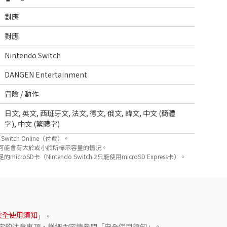
對應
對應
Nintendo Switch
DANGEN Entertainment
冒險 / 動作
日文
,
英文
,
西班牙文
,
法文
,
德文
,
俄文
,
韓文
,
中文 (簡體
字)
,
中文 (繁體字)
itch Online（付費）。
可能會有大於或小於所標示容量的情況。
D卡（Nintendo Switch 2只能使用microSD Express卡）。
安全使用須知
」。
定的注意事項，詳細內容請參閱「安全使用須知」。