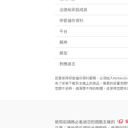
出借給家庭成員
保管儲存資料
平台
廠商
類型
對應語言
若要使用保管儲存資料服務，必須加入Nintendo Sw
為了安裝下載到主機上的商品，需要的容量空間
空間不足時，請清理不用的軟體，或使用空間充足的microS
使用前請務必看過您的遊戲主機的「
注意：某些用戶遊玩此遊戲時，需遵守特