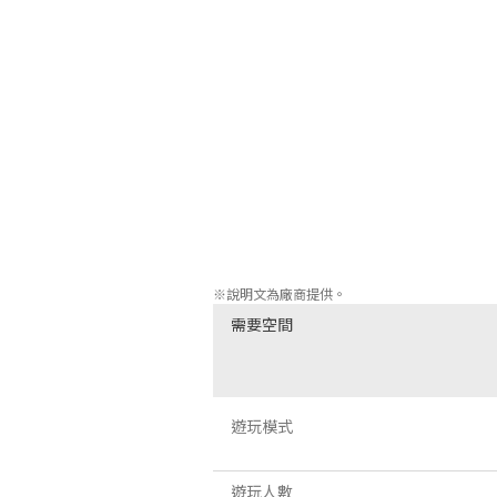
與種類繁多的各路敵人、巨怪以及傳奇頭
升級角色能力，與司掌死亡的泰坦神——厄
收集各種諸如「鏡之劍」這樣的神奇寶物
使用篝火以保存遊戲進度、更換角色，獲
數百個有待發現的房間，數小時極具挑戰
家！

享受激動人心的合成電子配樂，原聲帶有超過
※說明文為廠商提供。
需要空間
遊玩模式
遊玩人數