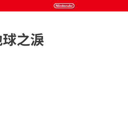
地球之淚
訂了契约，你必須信守對他的承諾！扮演三位富有個性又肩負重
内戰鬥、登塔、解謎，只為拯救村莊、避免迫在眉睫的滅頂之
之中的重任，在一片末世沙漠上漫無目的地遊蕩。很快，他們