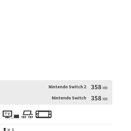
目對戰！選擇適合你的英雄，找出攔路生物的弱點！

庇墨透斯簽訂契約，從此逆天改命。 

，為角色賦予新能力、開啟新機遇。

悉英雄過往經歷的秘辛。

性的探險，以海量可解鎖物品和秘密來獎勵最有好奇心的玩
30首音樂，作曲全由馬特·卡普（Matt Kap）操刀！
358
Nintendo Switch 2
MB
358
Nintendo Switch
MB
× 1