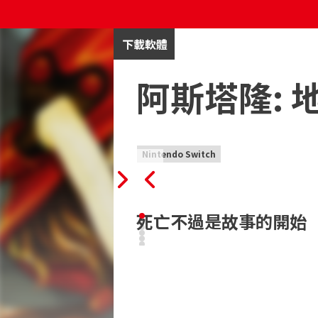
下載軟體
阿斯塔隆: 
Nintendo Switch
死亡不過是故事的開始
司掌死亡的泰坦神——厄庇墨透斯與你簽
任的冒險者，在一座處處透著邪異的高塔
災！

三位英勇的探險者肩負著拯救村莊於水火