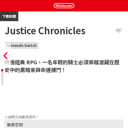
下載軟體
Justice Chronicles
Nintendo Switch
終極經典 RPG，一名年輕的騎士必須穿越潛藏在歷
史中的黑暗來與命運搏鬥！
高級野獸見習騎士克萊恩被派到拉夫特進行偵察，他遇到了戰鬥少
女阿莉亞，她遭受重傷，生命垂危。他與死神羅斯福結盟以阿莉亞
活下來，但克萊恩卻得用他的生命來交換…

在一個瀕臨戰爭邊緣的世界，新結識的二人必須與命運本身戰鬥，
將世界從威脅著吞噬一切的黑暗救出，並徹底恢復世界的平衡。
※說明文為廠商提供。
需要空間