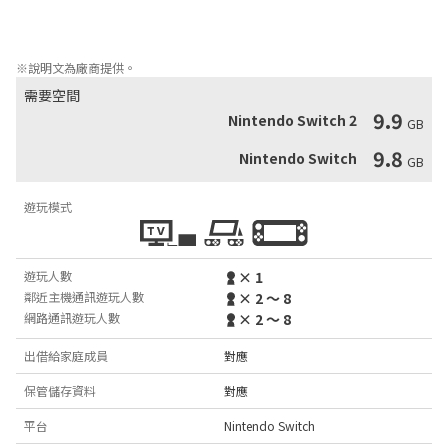
同伴面對面對戰。

在更為血脈僨張的占地對戰中，盡情塗抹墨汁吧！
※說明文為廠商提供。
需要空間
9.9
Nintendo Switch 2
GB
9.8
Nintendo Switch
GB
遊玩模式
遊玩人數
× 1
鄰近主機通訊遊玩人數
× 2 ～ 8
網路通訊遊玩人數
× 2 ～ 8
出借給家庭成員
對應
保管儲存資料
對應
平台
Nintendo Switch