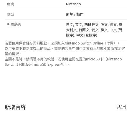
廠商
Nintendo
類型
射擊 / 動作
對應語言
日文
,
英文
,
西班牙文
,
法文
,
德文
,
意
大利文
,
荷蘭文
,
俄文
,
韓文
,
中文 (簡
體字)
,
中文 (繁體字)
若要使用保管儲存資料服務，必須加入Nintendo Switch Online（付費）。
為了安裝下載到主機上的商品，需要的容量空間可能會有大於或小於所標示容
量的情況。
空間不足時，請清理不用的軟體，或使用空間充足的microSD卡（Nintendo
Switch 2只能使用microSD Express卡）。
關於對應功能
此遊戲支援以下功能。

- 環迴 (線性PCM) 
關於遊玩人數
網路通訊時，除了可最多8人同時對戰，亦可供最多2人參與觀戰。
新增內容
共1件