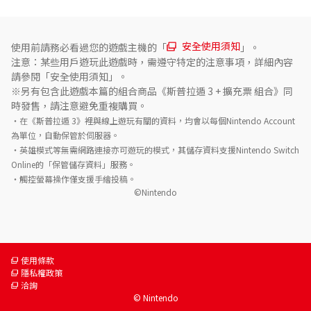
安全使用須知
使用前請務必看過您的遊戲主機的「
」。
注意：某些用戶遊玩此遊戲時，需遵守特定的注意事項，詳細內容
請參閱「安全使用須知」。
※另有包含此遊戲本篇的組合商品《斯普拉遁 3 + 擴充票 組合》同
時發售，請注意避免重複購買。
・在《斯普拉遁 3》裡與線上遊玩有關的資料，均會以每個Nintendo Account
為單位，自動保管於伺服器。

・英雄模式等無需網路連接亦可遊玩的模式，其儲存資料支援Nintendo Switch 
Online的「保管儲存資料」服務。

・觸控螢幕操作僅支援手繪投稿。
©Nintendo
使用條款
隱私權政策
洽詢
© Nintendo