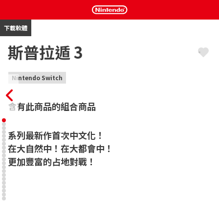
下載軟體
斯普拉遁 3
Nintendo Switch
含有此商品的組合商品
系列最新作首次中文化！

在大自然中！在大都會中！

更加豐富的占地對戰！
由變身成人類姿態，不可思議的魷魚們所展開的動作射擊遊戲進化
登場！

分成4對4的隊伍，以塗抹地面的面積來一決勝負的基本規則不變，
在此之上增加了新的武器和特殊武器，以及對戰動作。

固然能在線上與朋友或陌生人對戰，亦可以帶著主機互相靠近，與