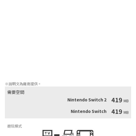
的技巧，切開各式各樣無生命和有生命的敵人，躲避子彈，避開陷
阱並跳過沿途障礙物。然後搭上太空船穿梭在星球之間，進行一連
串的橫向卷軸清版射擊！你可以單獨執行任務，或和朋友組隊，操
控機器人夥伴，體驗多人合作！

特色：

• 熟練地運用武士刀、手裏劍和其他太空武士武器戰鬥！

• 在充滿危險和獨特敵人的橫向卷軸關卡中大殺四方。

• 在星球間體驗一連串的橫向卷軸清版射擊！

• 和朋友組隊，在單機單一畫面中進行合作。

• 享受高畫質圖像和搖滾的音樂！
※說明文為廠商提供。
需要空間
419
Nintendo Switch 2
MB
419
Nintendo Switch
MB
遊玩模式