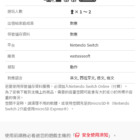
遊玩人數
× 1 ～ 2
出借給家庭成員
對應
保管儲存資料
對應
平台
Nintendo Switch
廠商
eastasiasoft
類型
動作
對應語言
英文
,
西班牙文
,
德文
,
俄文
若要使用保管儲存資料服務，必須加入Nintendo Switch Online（付費）。
為了安裝下載到主機上的商品，需要的容量空間可能會有大於或小於所標示容
量的情況。
空間不足時，請清理不用的軟體，或使用空間充足的microSD卡（Nintendo
Switch 2只能使用microSD Express卡）。
安全使用須知
使用前請務必看過您的遊戲主機的「
」。