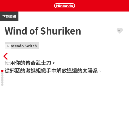
下載軟體
Wind of Shuriken
Nintendo Switch
使用你的傳奇武士刀，

從邪惡的激進組織手中解放遙遠的太陽系。
扮演來自星際武士小隊 KR-15 的傳奇戰士，並執行從戒嚴中解放四
顆星球的任務！在遙遠的無盡太陽系中，一個名為「匿名者」的神
祕家族掌控了大權，而你的職責是找到一位線人，並從他身上獲得
關於組織首領的寶貴情報。精通武士刀和手裏劍，再加上機器人的
陪伴，你具備了在威脅蔓延至整個星系之前，消弭這個威脅的所有
必備條件！

《Wind of Shuriken》是一款緊張刺激的動作平台遊戲，結合了老
派遊戲機制，以及高畫質圖像和手工製作的關卡。善用忍者和武士