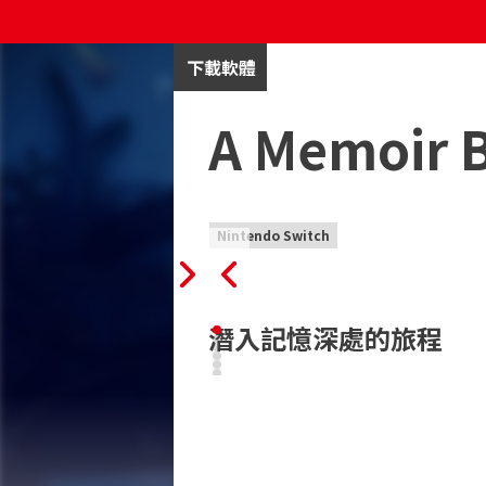
下載軟體
A Memoir 
Nintendo Switch
潛入記憶深處的旅程
由 Cloisters Interactive 推
之間的無所不包之愛。

在結合手繪和 3D 藝術的獨特美術風格的幫
的記憶深處。在一系列將犧牲、心碎、勝