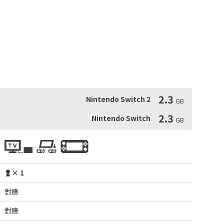
小部分人群會引發癲癇或眩暈。

類人群癲癇或喪失意識的多種視覺效果。

續遊玩《A Memoir Blue》前向醫生提出諮詢。

症狀，請立即停止遊玩並尋求醫療看護。
2.3
Nintendo Switch 2
GB
2.3
Nintendo Switch
GB
× 1
對應
對應