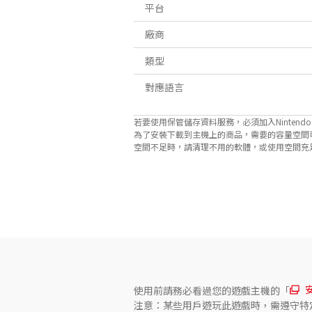
平台
廠商
類型
對應語言
若要使用保管儲存資料服務，必須加入Nintendo Sw
為了安裝下載到主機上的商品，需要的容量空間
空間不足時，請清理不用的軟體，或使用空間充足的microS
關於對應功能
此遊戲支援以下功能。

- 觸控螢幕
使用前請務必看過您的遊戲主機的「
注意：某些用戶遊玩此遊戲時，需遵守特