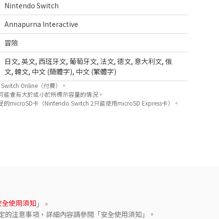
Nintendo Switch
Annapurna Interactive
冒險
日文
,
英文
,
西班牙文
,
葡萄牙文
,
法文
,
德文
,
意大利文
,
俄
文
,
韓文
,
中文 (簡體字)
,
中文 (繁體字)
itch Online（付費）。
可能會有大於或小於所標示容量的情況。
D卡（Nintendo Switch 2只能使用microSD Express卡）。
安全使用須知
」。
定的注意事項，詳細內容請參閱「安全使用須知」。