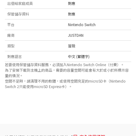
出借給家庭成員
對應
保管儲存資料
對應
平台
Nintendo Switch
廠商
JUSTDAN
類型
冒險
對應語言
中文 (繁體字)
若要使用保管儲存資料服務，必須加入Nintendo Switch Online（付費）。
為了安裝下載到主機上的商品，需要的容量空間可能會有大於或小於所標示容
量的情況。
空間不足時，請清理不用的軟體，或使用空間充足的microSD卡（Nintendo
Switch 2只能使用microSD Express卡）。
關於對應功能
此遊戲支援以下功能。

- 觸控螢幕