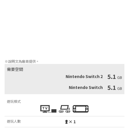
主人公得知，曾在警察組織中任職的他們

如今正在獨自追查惡性犯罪事件。

為了摘下讓自己徘徊在生死邊緣的項圈，

為了解放被囚禁在惡意中的新宿——

主人公開始參與他們的搜查——

究竟是誰掌握著她的生死？

新宿區又是否會迎來重生之日——
※說明文為廠商提供。
需要空間
5.1
Nintendo Switch 2
GB
5.1
Nintendo Switch
GB
遊玩模式
遊玩人數
× 1