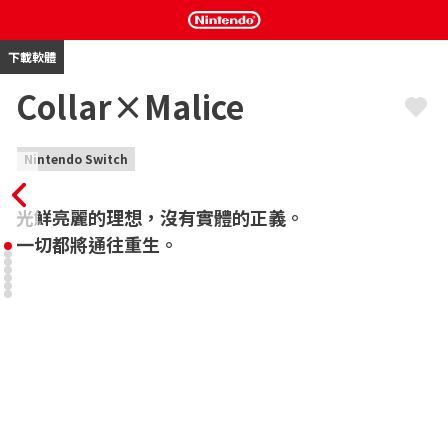
下載軟體
Collar×Malice
Nintendo Switch
光鮮亮麗的理想，沒有實體的正義。

一切都將通往重生。
新宿區內發生了惡性連環犯罪事件——通稱【X-Day事件】，

身為警察的主人公就在這片危險的街道工作。

她為了新宿區的安全日夜奔走，

卻在某個晚上被不明人物襲擊，

一個內藏毒藥的項圈戴在了她的脖子上。

之後，幾個身分不明的男性出現在了

不知所措的主人公面前。
