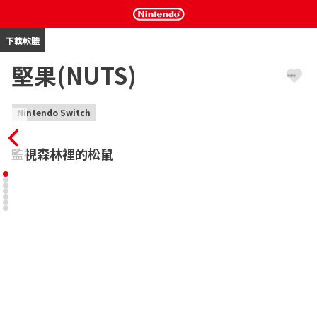
下載軟體
堅果(NUTS)
Nintendo Switch
監視森林裡的松鼠
準備好你的露營車、打開你的GPS、攤開你的地圖並深入梅爾摩斯
森林。身為菜鳥實地研究員，你在白天放置相機，晚上觀看錄影片
段，追蹤跑動迅速的松鼠。

牠們把堅果藏在哪裡？牠們在哪些謎之路徑行動？牠們為什麼表現
得如此怪異？

包括

以監視與追蹤為主的遊戲內容

有完整配音，引人入勝的故事情節
