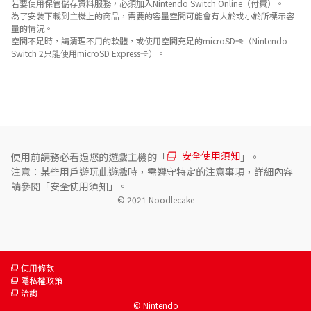
若要使用保管儲存資料服務，必須加入Nintendo Switch Online（付費）。
為了安裝下載到主機上的商品，需要的容量空間可能會有大於或小於所標示容
量的情況。
空間不足時，請清理不用的軟體，或使用空間充足的microSD卡（Nintendo
Switch 2只能使用microSD Express卡）。
關於遊玩人數
單人玩家
安全使用須知
使用前請務必看過您的遊戲主機的「
」。
注意：某些用戶遊玩此遊戲時，需遵守特定的注意事項，詳細內容
請參閱「安全使用須知」。
© 2021 Noodlecake
使用條款
隱私權政策
洽詢
© Nintendo