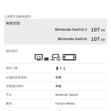
玩家還必須觀察他們的燃油水平，並通過破壞油箱來保持燃油水
平。
※說明文為廠商提供。
需要空間
107
Nintendo Switch 2
MB
107
Nintendo Switch
MB
遊玩模式
遊玩人數
× 1
出借給家庭成員
對應
保管儲存資料
對應
平台
Nintendo Switch
廠商
Funbox Media