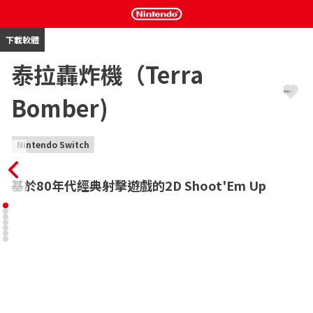
下載軟體
泰拉轟炸機（Terra
Bomber)
Nintendo Switch
基於80年代經典射擊遊戲的2D Shoot'Em Up
泰拉轟炸機是基於1980年代經典射擊遊戲的二維側面滾動條。

在十個越來越困難的地形上駕駛您的船，只用一個目標就可以避免
武器，火箭和惡棍的各種位置； 摧毀基地和關卡的盡頭。

為了幫助進攻和防禦，玩家擁有武器和炸彈，可以通過收集能量道
具來增加力量。
