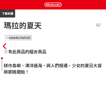
下載軟體
瑪拉的夏天
Nintendo Switch
含有此商品的組合商品
耕作島嶼、漂洋過海、與人們相遇、少女的夏日大冒
險即將開始！
《瑪拉的夏天》為西班牙製作公司Chibig所推出的務農冒險遊戲。
故事舞台位於南方的海上群島。玩家要扮演小小的冒險者「可
雅」，透過探索島外的世界，發現隱藏在瑪拉海的秘密，體驗緊張
刺激「名為暑假的意外冒險」。

・在南方群島展開的冒險遊戲，故事主軸為「成長」及「同理