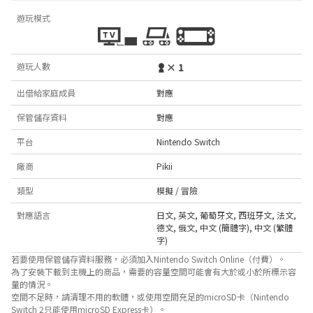
遊玩模式
遊玩人數
× 1
出借給家庭成員
對應
保管儲存資料
對應
平台
Nintendo Switch
廠商
Pikii
類型
模擬 / 冒險
對應語言
日文
,
英文
,
葡萄牙文
,
西班牙文
,
法文
,
德文
,
俄文
,
中文 (簡體字)
,
中文 (繁體
字)
若要使用保管儲存資料服務，必須加入Nintendo Switch Online（付費）。
為了安裝下載到主機上的商品，需要的容量空間可能會有大於或小於所標示容
量的情況。
空間不足時，請清理不用的軟體，或使用空間充足的microSD卡（Nintendo
Switch 2只能使用microSD Express卡）。