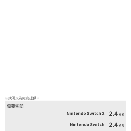
心」，玩家要扮演小小冒險者可雅，一邊探索瑪拉海，一邊解開潛
藏在瑪拉海的謎團吧！

・美式卡通的遊戲風格，搭配帶著懷舊感的世界觀及性格獨特的角
色，登場人物多達20人以上！

・玩家可以探索各個島嶼、收集素材、體驗「種植、培養、收成」
的農務生活，也可以建造各種道具、建築物或烹飪，打造屬於自己
的完美小島吧！

・遊戲系統簡單好上手，不論做道具、交易還是探索都任你行！完
成主線任務外的支線任務，還能獲得珍貴的道具喔！

・在大海中航行，尋找新的島嶼跟寶物吧。超過20座以上小島等著
※說明文為廠商提供。
需要空間
2.4
Nintendo Switch 2
GB
2.4
Nintendo Switch
GB