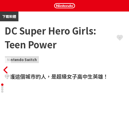
下載軟體
DC Super Hero Girls:
Teen Power
Nintendo Switch
守護這個城市的人，是超級女子高中生英雄！
操作各具專長的3位Super Hero：Batgirl、Supergirl以及Wonder 
Woman，對抗邪惡勢力的動作遊戲於Nintendo Switch登場。

主角是3位於Metropolis High School就讀的女子高中生。她們努
力學習，放學後逛街精心挑選衣服，還愛在名爲Superstapost的社
交媒體上載照片，每天享受著平凡高校生活的主角們事實上卻各藏
著意想不到的超能力。她們組成了Super Hero Girls，爲了守護城
市而與Super-Villains日夜戰鬥。有一天，充滿謎團的機械人突然襲