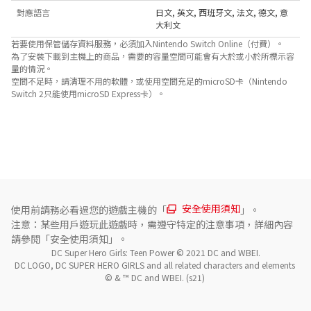
對應語言
日文
,
英文
,
西班牙文
,
法文
,
德文
,
意
大利文
若要使用保管儲存資料服務，必須加入Nintendo Switch Online（付費）。
為了安裝下載到主機上的商品，需要的容量空間可能會有大於或小於所標示容
量的情況。
空間不足時，請清理不用的軟體，或使用空間充足的microSD卡（Nintendo
Switch 2只能使用microSD Express卡）。
關於對應功能
此遊戲支援以下功能。

- 環迴 (線性PCM) 
安全使用須知
使用前請務必看過您的遊戲主機的「
」。
注意：某些用戶遊玩此遊戲時，需遵守特定的注意事項，詳細內容
請參閱「安全使用須知」。
DC Super Hero Girls: Teen Power © 2021 DC and WBEI.

DC LOGO, DC SUPER HERO GIRLS and all related characters and elements 
© & ™ DC and WBEI. (s21) 