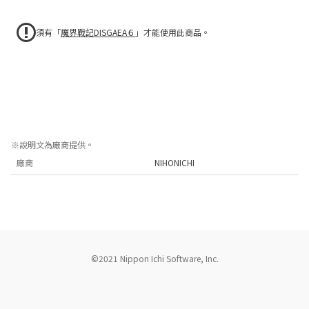
須有「
魔界戰記DISGAEA６
」才能使用此商品。
可多次購入的消費道具。

加速券能讓在戰鬥中獲得的赫爾、瑪那、ＥＸＰ增加。

１張加速券能在１００場戰鬥生效。

可與其他加速券的效果重複。
※說明文為廠商提供。
廠商
NIHONICHI
©2021 Nippon Ichi Software, Inc.