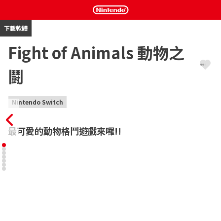
下載軟體
Fight of Animals 動物之
鬪
Nintendo Switch
最可愛的動物格鬥遊戲來囉!!
當網路紅極一時的錯位梗圖上的動物們站上決鬥的擂台後，將會迸
出何等激烈的火花呢？

簡單操作 X 詼諧動物 X 刺激對戰!!!

選擇你喜歡的趣味動物來一場充滿野性的激烈♂ 對戰吧！

你可以在遊戲中與全世界的玩家好手對戰，也能在街機模式中擊敗
所有敵人，成為動物之王!!!

肌肉右鉤柴、絕對王者狐、霸氣貓、烏鴉猩、魔法松鼠…等待著你