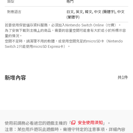
類型
格鬥
對應語言
日文
,
英文
,
韓文
,
中文 (簡體字)
,
中文
(繁體字)
若要使用保管儲存資料服務，必須加入Nintendo Switch Online（付費）。
為了安裝下載到主機上的商品，需要的容量空間可能會有大於或小於所標示容
量的情況。
空間不足時，請清理不用的軟體，或使用空間充足的microSD卡（Nintendo
Switch 2只能使用microSD Express卡）。
關於對應功能
此遊戲支援以下功能。

- 觸控螢幕
新增內容
共1件
安全使用須知
使用前請務必看過您的遊戲主機的「
」。
注意：某些用戶遊玩此遊戲時，需遵守特定的注意事項，詳細內容