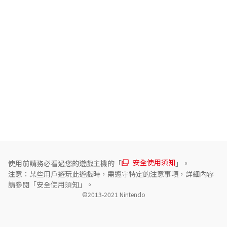
・畫面顯示：對應Switch 2的螢幕及高解析度的電視，畫面呈現更為鮮明清
晰。

・幀率：配合Switch 2進行最佳化，遊玩「狂怒世界」時亦能保持流暢。

・對應HDR※（僅限「狂怒世界」）。

・對應「遊戲分享」。

「超級瑪利歐 ３Ｄ世界」可供最多4人一同遊玩。

「狂怒世界」中，可以1人控制瑪利歐，另1人控制庫巴Jr.的方式來進行雙人遊
玩。

除了能夠透過讓主機互相靠近的方式來與附近的人遊玩（鄰近主機通訊）以
外，亦可透過「遊戲聊天※（網路）」與遠方的人一同遊玩。

※以TV模式遊玩時，須連接對應HDR的電視。

※若欲使用「遊戲聊天」，必須加入Nintendo Switch Online（付費）。
安全使用須知
使用前請務必看過您的遊戲主機的「
」。
注意：某些用戶遊玩此遊戲時，需遵守特定的注意事項，詳細內容
請參閱「安全使用須知」。
©2013-2021 Nintendo