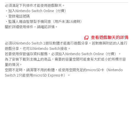
必須滿足下列條件才能使用遊戲聊天。
‧加入Nintendo Switch Online（付費）
‧登錄電話號碼
‧監護人藉由智慧型手機同意（用戶未滿16歲時）
關於詳細使用條件，請確認詳情。
查看遊戲聊天的詳情
必須以Nintendo Switch 2遊玩軟體才能進行遊戲分享。若對應與附近的人進行
遊戲分享，也可以Nintendo Switch接收。
若要使用保管儲存資料服務，必須加入Nintendo Switch Online（付費）。
為了安裝下載到主機上的商品，需要的容量空間可能會有大於或小於所標示容
量的情況。
空間不足時，請清理不用的軟體，或使用空間充足的microSD卡（Nintendo
Switch 2只能使用microSD Express卡）。
關於對應功能
此遊戲支援以下功能。

- amiibo

- 觸控螢幕

- 環迴 (線性PCM) 
關於遊玩人數
如使用鄰近主機通訊進行多人遊玩，需要與Nintendo Switch主機同等數量的遊
戲軟體。
關於以Nintendo Switch 2遊玩時