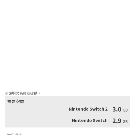
本作的舞臺是由不同的大陸以透明的水管連成的「妖精國」。爲了
拯救被庫巴抓走的妖精公主，瑪利歐等人朝著終點的旗桿長驅直
進。

◆《狂怒世界》

本作的舞臺處於在巨大湖泊上浮載著多個島嶼的「貓咪國」。為了
讓變得凶殘暴戾的庫巴回復原狀，瑪利歐和庫巴Jr.組成搭檔，開展
了全新的冒險之旅。

◆遊戲變得更容易操作！

進化了的Nintendo Switch版提升了移動速度，亦能對應陀螺儀操
作，變得更容易遊玩。支援最多4人遊玩的《超級瑪利歐 ３Ｄ世
界》，不僅可以分享Joy-Con遊玩，更能夠對應鄰近主機通訊及線
上遊玩。和身在遠處的家人朋友一起享受冒險吧！
※說明文為廠商提供。
需要空間
3.0
Nintendo Switch 2
GB
2.9
Nintendo Switch
GB
遊玩模式