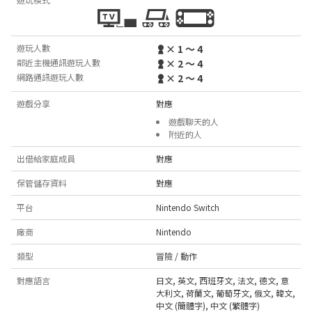
遊玩人數
× 1 ～ 4
鄰近主機通訊遊玩人數
× 2 ～ 4
網路通訊遊玩人數
× 2 ～ 4
遊戲分享
對應
遊戲聊天的人
附近的人
出借給家庭成員
對應
保管儲存資料
對應
平台
Nintendo Switch
廠商
Nintendo
類型
冒險 / 動作
對應語言
日文
,
英文
,
西班牙文
,
法文
,
德文
,
意
大利文
,
荷蘭文
,
葡萄牙文
,
俄文
,
韓文
,
中文 (簡體字)
,
中文 (繁體字)