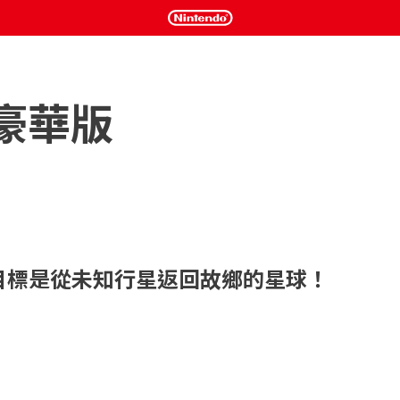
豪華版
目標是從未知行星返回故鄉的星球！
ch矚目登場！

找尋糧食資源而展開宇宙探索之旅的3人調查隊。他們在未知行
這種不可思議的生物，並借用他們的力量收集水果種子帶回故