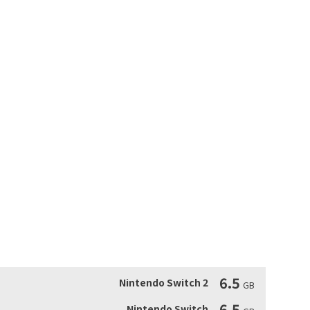
隊的跟著主角走路。

物件，還會收集碎片用於建築橋梁等等。把皮克敏們投擲去不
路。

。在這個時候皮克敏們會集合力量，勇敢的戰鬥。但是每一隻
。

内容等所有付費新增内容，還新增了過去作品中的主角歐利瑪們大
以詳細瞭解故事中登場的原生生物生態的「原生生物圖鑑」以
容豪華豐富。

遇上困難的時候，會有一個指引方向的標記引導你走向下一個
時更容易瞄準，令遊戲變得更易上手。玩家可以選擇適合自己
」也能享受這個遊戲的樂趣。

的分享遊玩功能，可以2人協力遊玩故事模式。
6.5
Nintendo Switch 2
GB
6.5
Nintendo Switch