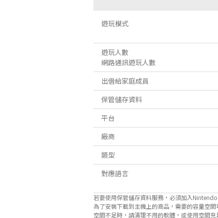
遊玩模式
遊玩人數
網路通訊遊玩人數
出借給家庭成員
保管儲存資料
平台
廠商
類型
對應語言
若要使用保管儲存資料服務，必須加入Nintendo Sw
為了安裝下載到主機上的商品，需要的容量空間
空間不足時，請清理不用的軟體，或使用空間充足的microS