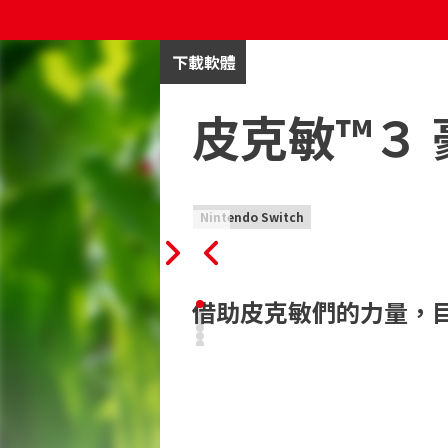
下載軟體
皮克敏™３ 
Nintendo Switch
借助皮克敏們的力量，
《ピクミン３》豪華版於Nintendo Swit
故事主角阿爾福、布莉特妮和查理是為了
星上緊急著陸後，遇上了名爲「皮克敏」
鄉，就此展開了探索之旅。
