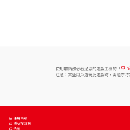
關於遊玩人數
●遊玩人數會因應遊玩模式而異

TV模式：1～2人

桌上模式：1～2人

手提模式：1人
使用前請務必看過您的遊戲主機的「
注意：某些用戶遊玩此遊戲時，需遵守特
使用條款
隱私權政策
洽詢