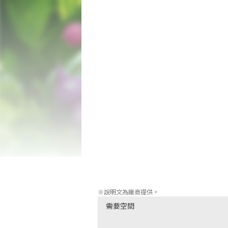
把皮克敏們從地面拉起，他們就會連群結
投擲皮克敏們，他們會搬運水果等的巨大
同的物件，就會做相應的工作，為你開拓道
在行星探索的途中會遇上凶殘的原生生物
的皮克敏都很弱小，有時會被原生生物吃掉
本作全數收錄了在Wii U版發售的新增
顯身手的支綫故事任務。另外更新增了可
及根據遊戲進度而獲得的「晉級徽章」，内
還有其他新增的提示功能，在探索旅程中
目的地，更有鎖定功能讓你於投擲皮克敏
的難度遊玩，即使是第一次遊玩「皮克敏
本作還對應Nintendo Switch獨有
※說明文為廠商提供。
需要空間