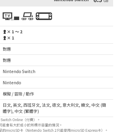
GB
× 1 ～ 2
× 1
對應
對應
Nintendo Switch
Nintendo
模擬 / 冒險 / 動作
日文
,
英文
,
西班牙文
,
法文
,
德文
,
意大利文
,
韓文
,
中文 (簡
體字)
,
中文 (繁體字)
itch Online（付費）。
可能會有大於或小於所標示容量的情況。
D卡（Nintendo Switch 2只能使用microSD Express卡）。