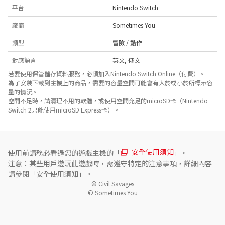
平台
Nintendo Switch
廠商
Sometimes You
類型
冒險 / 動作
對應語言
英文
,
俄文
若要使用保管儲存資料服務，必須加入Nintendo Switch Online（付費）。
為了安裝下載到主機上的商品，需要的容量空間可能會有大於或小於所標示容
量的情況。
空間不足時，請清理不用的軟體，或使用空間充足的microSD卡（Nintendo
Switch 2只能使用microSD Express卡）。
安全使用須知
使用前請務必看過您的遊戲主機的「
」。
注意：某些用戶遊玩此遊戲時，需遵守特定的注意事項，詳細內容
請參閱「安全使用須知」。
© Civil Savages

© Sometimes You